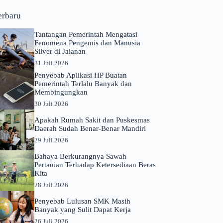
erbaru
Tantangan Pemerintah Mengatasi
Fenomena Pengemis dan Manusia
Silver di Jalanan
31 Juli 2026
Penyebab Aplikasi HP Buatan
Pemerintah Terlalu Banyak dan
Membingungkan
30 Juli 2026
Apakah Rumah Sakit dan Puskesmas
Daerah Sudah Benar-Benar Mandiri
29 Juli 2026
Bahaya Berkurangnya Sawah
Pertanian Terhadap Ketersediaan Beras
Kita
28 Juli 2026
Penyebab Lulusan SMK Masih
Banyak yang Sulit Dapat Kerja
26 Juli 2026