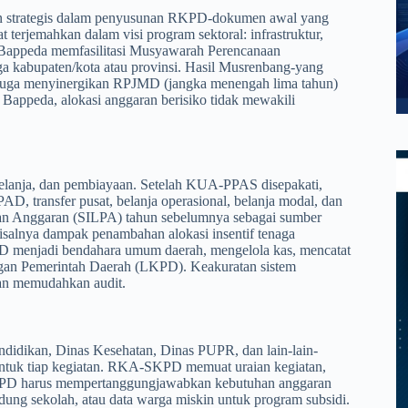
 strategis dalam penyusunan RKPD-dokumen awal yang
erjemahkan dalam visi program sektoral: infrastruktur,
. Bappeda memfasilitasi Musyawarah Perencanaan
a kabupaten/kota atau provinsi. Hasil Musrenbang-yang
 juga menyinergikan RPJMD (jangka menengah lima tahun)
appeda, alokasi anggaran berisiko tidak mewakili
lanja, dan pembiayaan. Setelah KUA-PPAS disepakati,
transfer pusat, belanja operasional, belanja modal, dan
an Anggaran (SILPA) tahun sebelumnya sebagai sumber
salnya dampak penambahan alokasi insentif tenaga
AD menjadi bendahara umum daerah, mengelola kas, mencatat
ngan Pemerintah Daerah (LKPD). Keakuratan sistem
dan memudahkan audit.
ndidikan, Dinas Kesehatan, Dinas PUPR, dan lain-lain-
tuk tiap kegiatan. RKA-SKPD memuat uraian kegiatan,
g. SKPD harus mempertanggungjawabkan kebutuhan anggaran
edung sekolah, atau data warga miskin untuk program subsidi.