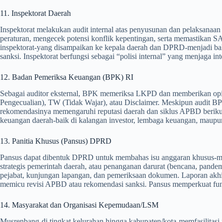
11. Inspektorat Daerah
Inspektorat melakukan audit internal atas penyusunan dan pelaksana
peraturan, mengecek potensi konflik kepentingan, serta memastikan S
inspektorat-yang disampaikan ke kepala daerah dan DPRD-menjadi bahan
sanksi. Inspektorat berfungsi sebagai “polisi internal” yang menjaga int
12. Badan Pemeriksa Keuangan (BPK) RI
Sebagai auditor eksternal, BPK memeriksa LKPD dan memberikan op
Pengecualian), TW (Tidak Wajar), atau Disclaimer. Meskipun audit BP
rekomendasinya memengaruhi reputasi daerah dan siklus APBD beriku
keuangan daerah-baik di kalangan investor, lembaga keuangan, maupu
13. Panitia Khusus (Pansus) DPRD
Pansus dapat dibentuk DPRD untuk membahas isu anggaran khusus-mis
strategis pemerintah daerah, atau penanganan darurat (bencana, pand
pejabat, kunjungan lapangan, dan pemeriksaan dokumen. Laporan akh
memicu revisi APBD atau rekomendasi sanksi. Pansus memperkuat fu
14. Masyarakat dan Organisasi Kepemudaan/LSM
Musrenbang-di tingkat kelurahan hingga kabupaten/kota-memfasilitasi