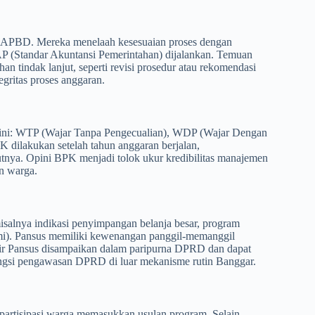
an APBD. Mereka menelaah kesesuaian proses dengan
AP (Standar Akuntansi Pemerintahan) dijalankan. Temuan
 tindak lanjut, seperti revisi prosedur atau rekomendasi
egritas proses anggaran.
ini: WTP (Wajar Tanpa Pengecualian), WDP (Wajar Dengan
K dilakukan setelah tahun anggaran berjalan,
tnya. Opini BPK menjadi tolok ukur kredibilitas manajemen
n warga.
alnya indikasi penyimpangan belanja besar, program
emi). Pansus memiliki kewenangan panggil‐memanggil
ir Pansus disampaikan dalam paripurna DPRD dan dapat
ngsi pengawasan DPRD di luar mekanisme rutin Banggar.
 partisipasi warga memasukkan usulan program. Selain