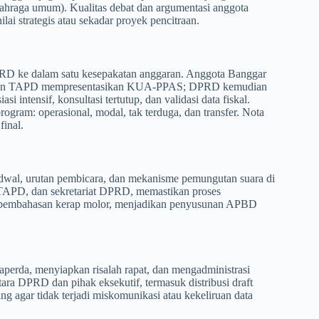
lahraga umum). Kualitas debat dan argumentasi anggota
i strategis atau sekadar proyek pencitraan.
RD ke dalam satu kesepakatan anggaran. Anggota Banggar
impinan TAPD mempresentasikan KUA-PPAS; DPRD kemudian
intensif, konsultasi tertutup, dan validasi data fiskal.
gram: operasional, modal, tak terduga, dan transfer. Nota
inal.
wal, urutan pembicara, dan mekanisme pemungutan suara di
TAPD, dan sekretariat DPRD, memastikan proses
apat pembahasan kerap molor, menjadikan penyusunan APBD
erda, menyiapkan risalah rapat, dan mengadministrasi
tara DPRD dan pihak eksekutif, termasuk distribusi draft
 agar tidak terjadi miskomunikasi atau kekeliruan data