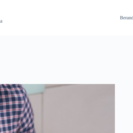
Beran
ta