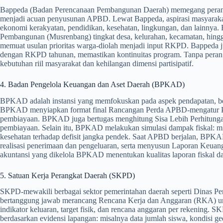
Bappeda (Badan Perencanaan Pembangunan Daerah) memegang peran
menjadi acuan penyusunan APBD. Lewat Bappeda, aspirasi masyarakat t
ekonomi kerakyatan, pendidikan, kesehatan, lingkungan, dan lainnya
Pembangunan (Musrenbang) tingkat desa, kelurahan, kecamatan, hingg
memuat usulan prioritas warga-diolah menjadi input RKPD. Bappeda
dengan RKPD tahunan, memastikan kontinuitas program. Tanpa peran B
kebutuhan riil masyarakat dan kehilangan dimensi partisipatif.
4. Badan Pengelola Keuangan dan Aset Daerah (BPKAD)
BPKAD adalah instansi yang memfokuskan pada aspek pendapatan, be
BPKAD menyiapkan format final Rancangan Perda APBD-mengatur PAD, 
pembiayaan. BPKAD juga bertugas menghitung Sisa Lebih Perhitung
pembiayaan. Selain itu, BPKAD melakukan simulasi dampak fiskal: mi
kesehatan terhadap defisit jangka pendek. Saat APBD berjalan, BPK
realisasi penerimaan dan pengeluaran, serta menyusun Laporan Keua
akuntansi yang dikelola BPKAD menentukan kualitas laporan fiskal 
5. Satuan Kerja Perangkat Daerah (SKPD)
SKPD-mewakili berbagai sektor pemerintahan daerah seperti Dinas Pe
bertanggung jawab merancang Rencana Kerja dan Anggaran (RKA) un
indikator keluaran, target fisik, dan rencana anggaran per rekenin
berdasarkan evidensi lapangan: misalnya data jumlah siswa, kondisi g