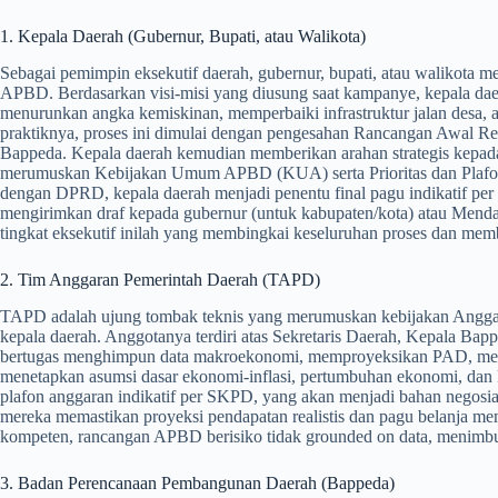
1. Kepala Daerah (Gubernur, Bupati, atau Walikota)
Sebagai pemimpin eksekutif daerah, gubernur, bupati, atau walikota
APBD. Berdasarkan visi-misi yang diusung saat kampanye, kepala da
menurunkan angka kemiskinan, memperbaiki infrastruktur jalan desa, 
praktiknya, proses ini dimulai dengan pengesahan Rancangan Awal R
Bappeda. Kepala daerah kemudian memberikan arahan strategis kepa
merumuskan Kebijakan Umum APBD (KUA) serta Prioritas dan Plafon 
dengan DPRD, kepala daerah menjadi penentu final pagu indikatif p
mengirimkan draf kepada gubernur (untuk kabupaten/kota) atau Mendag
tingkat eksekutif inilah yang membingkai keseluruhan proses dan memb
2. Tim Anggaran Pemerintah Daerah (TAPD)
TAPD adalah ujung tombak teknis yang merumuskan kebijakan Anggar
kepala daerah. Anggotanya terdiri atas Sekretaris Daerah, Kepala Bap
bertugas menghimpun data makroekonomi, memproyeksikan PAD, meng
menetapkan asumsi dasar ekonomi-inflasi, pertumbuhan ekonomi, da
plafon anggaran indikatif per SKPD, yang akan menjadi bahan negosi
mereka memastikan proyeksi pendapatan realistis dan pagu belanja me
kompeten, rancangan APBD berisiko tidak grounded on data, menimbulka
3. Badan Perencanaan Pembangunan Daerah (Bappeda)