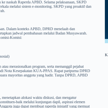
n ke naskah Raperda APBD. Selama pelaksanaan, SKPD
berkala melalui sistem e-monitoring. SKPD yang proaktif dan
rah.
wasan. Dalam konteks APBD, DPRD menelaah dan
apkan jadwal pembahasan melalui Badan Musyawarah.
Komisi-Komisi:
K
sosial)
au merasionalkan program, serta memanggil pejabat
jadi Nota Kesepakatan KUA-PPAS. Rapat paripurna DPRD
uara mayoritas anggota yang hadir. Tanpa DPRD, APBD
menetapkan alokasi waktu diskusi, dan mengatur
nstituen-baik melalui kunjungan dapil, aspirasi elemen
Anggota juga dapat membuat raperda inisiatif yang memuat