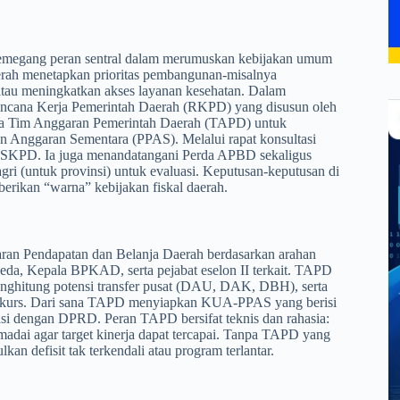
 memegang peran sentral dalam merumuskan kebijakan umum
erah menetapkan prioritas pembangunan-misalnya
atau meningkatkan akses layanan kesehatan. Dalam
encana Kerja Pemerintah Daerah (RKPD) yang disusun oleh
da Tim Anggaran Pemerintah Daerah (TAPD) untuk
Anggaran Sementara (PPAS). Melalui rapat konsultasi
er SKPD. Ia juga menandatangani Perda APBD sekaligus
ri (untuk provinsi) untuk evaluasi. Keputusan-keputusan di
erikan “warna” kebijakan fiskal daerah.
an Pendapatan dan Belanja Daerah berdasarkan arahan
peda, Kepala BPKAD, serta pejabat eselon II terkait. TAPD
hitung potensi transfer pusat (DAU, DAK, DBH), serta
n kurs. Dari sana TAPD menyiapkan KUA-PPAS yang berisi
asi dengan DPRD. Peran TAPD bersifat teknis dan rahasia:
madai agar target kinerja dapat tercapai. Tanpa TAPD yang
n defisit tak terkendali atau program terlantar.