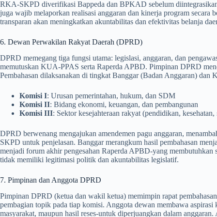
RKA-SKPD diverifikasi Bappeda dan BPKAD sebelum diintegrasika
juga wajib melaporkan realisasi anggaran dan kinerja program secara 
transparan akan meningkatkan akuntabilitas dan efektivitas belanja dae
6. Dewan Perwakilan Rakyat Daerah (DPRD)
DPRD memegang tiga fungsi utama: legislasi, anggaran, dan penga
memutuskan KUA-PPAS serta Raperda APBD. Pimpinan DPRD menet
Pembahasan dilaksanakan di tingkat Banggar (Badan Anggaran) dan 
Komisi I
: Urusan pemerintahan, hukum, dan SDM
Komisi II
: Bidang ekonomi, keuangan, dan pembangunan
Komisi III
: Sektor kesejahteraan rakyat (pendidikan, kesehatan, 
DPRD berwenang mengajukan amendemen pagu anggaran, menambah at
SKPD untuk penjelasan. Banggar merangkum hasil pembahasan men
menjadi forum akhir pengesahan Raperda APBD-yang membutuhkan s
tidak memiliki legitimasi politik dan akuntabilitas legislatif.
7. Pimpinan dan Anggota DPRD
Pimpinan DPRD (ketua dan wakil ketua) memimpin rapat pembahasan, 
pembagian topik pada tiap komisi. Anggota dewan membawa aspirasi ko
masyarakat, maupun hasil reses-untuk diperjuangkan dalam anggaran. 