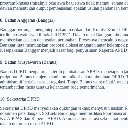
program khusus (misalnya beasiswa bagi siswa tidak mampu, sarana o
dewan menentukan output pembahasan: apakah usulan pendanaan bernila
8. Badan Anggaran (Banggar)
Banggar berfungsi mengintegrasikan masukan dari Komisi-Komisi DP
terdiri atas wakil-wakil fraksi di DPRD. Dalam rapat Banggar, p
memberikan catatan dan usulan perubahan. Prosesnya mencakup negosiasi 
Banggar juga memutuskan proporsi alokasi anggaran antar kelompok pro
Kesepakatan Banggar menjadi dasar bagi penyusunan Raperda APBD f
9. Badan Musyawarah (Bamus)
Bamus DPRD mengatur tata tertib pembahasan APBD: menetapkan jad
paripurna. Bamus menjembatani komunikasi antara pimpinan DPRD, 
administratif berjalan sesuai regulasi. Tanpa Bamus yang efektif, r
terlambat dan mengganggu kelancaran roda pemerintahan.
10. Sekretariat DPRD
Sekretariat DPRD menyediakan dukungan teknis: menyusun naskah Rap
dokumen persidangan. Staf sekretariat juga memfasilitasi koordinasi an
KUA-PPAS dan Raperda APBD. Akurasi administrasi sekretariat penting
dalam dokumen resmi APBD.