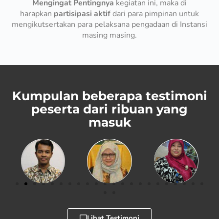
Mengingat Pentingnya
kegiatan ini, maka di
harapkan
partisipasi aktif
dari para pimpinan untuk
mengikutsertakan para pelaksana pengadaan di Instansi
masing masing.
Kumpulan beberapa testimoni
peserta dari ribuan yang
masuk
Lihat Testimoni