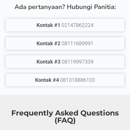
Ada pertanyaan? Hubungi Panitia:
Kontak #1
02147862224
Kontak #2
08111689991
Kontak #3
08119997339
Kontak #4
081318886103
Frequently Asked Questions
(FAQ)