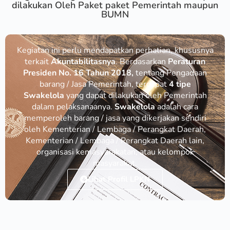
dilakukan Oleh Paket paket Pemerintah maupun
BUMN
Kegiatan ini perlu mendapatkan perhatian, khususnya
terkait
Akuntabilitasnya
. Berdasarkan
Peraturan
Presiden No. 16 Tahun 2018,
tentang Pengadaan
barang / Jasa Pemerintah, terdapat
4 tipe
Swakelola
yang dapat dilakukan oleh Pemerintah
dalam pelaksanaanya.
S
wakelola
adalah cara
memperoleh barang / jasa yang dikerjakan sendiri
oleh Kementerian / Lembaga / Perangkat Daerah,
Kementerian / Lembaga / Perangkat Daerah lain,
organisasi kemasyarakatan, atau kelompok
masyarakat.
Lihat Profil LPKN