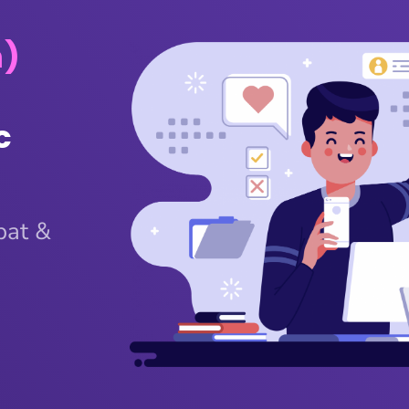
m)
c
pat &