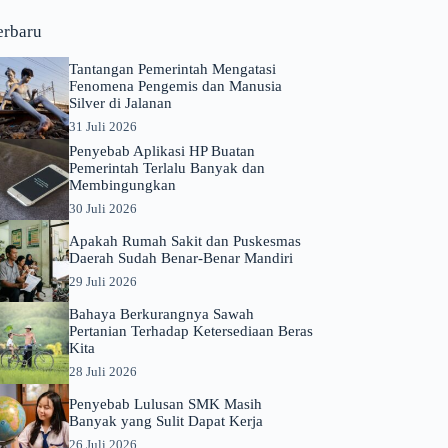
erbaru
Tantangan Pemerintah Mengatasi
Fenomena Pengemis dan Manusia
Silver di Jalanan
31 Juli 2026
Penyebab Aplikasi HP Buatan
Pemerintah Terlalu Banyak dan
Membingungkan
30 Juli 2026
Apakah Rumah Sakit dan Puskesmas
Daerah Sudah Benar-Benar Mandiri
29 Juli 2026
Bahaya Berkurangnya Sawah
Pertanian Terhadap Ketersediaan Beras
Kita
28 Juli 2026
Penyebab Lulusan SMK Masih
Banyak yang Sulit Dapat Kerja
26 Juli 2026