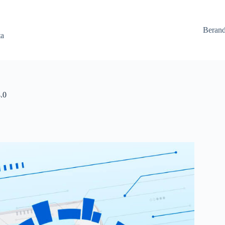
Beran
ta
.0