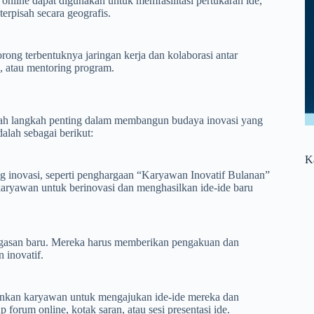
 online dapat digunakan untuk memfasilitasi pertukaran ide,
terpisah secara geografis.
ng terbentuknya jaringan kerja dan kolaborasi antar
g, atau mentoring program.
ah langkah penting dalam membangun budaya inovasi yang
lah sebagai berikut:
K
novasi, seperti penghargaan “Karyawan Inovatif Bulanan”
karyawan untuk berinovasi dan menghasilkan ide-ide baru
gasan baru. Mereka harus memberikan pengakuan dan
 inovatif.
kan karyawan untuk mengajukan ide-ide mereka dan
forum online, kotak saran, atau sesi presentasi ide.