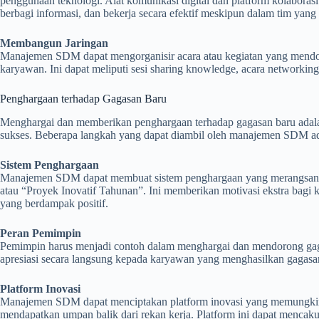
penggunaan teknologi. Alat komunikasi digital dan platform kolaborasi
berbagi informasi, dan bekerja secara efektif meskipun dalam tim yang 
Membangun Jaringan
Manajemen SDM dapat mengorganisir acara atau kegiatan yang mendoro
karyawan. Ini dapat meliputi sesi sharing knowledge, acara networkin
Penghargaan terhadap Gagasan Baru
Menghargai dan memberikan penghargaan terhadap gagasan baru adal
sukses. Beberapa langkah yang dapat diambil oleh manajemen SDM ada
Sistem Penghargaan
Manajemen SDM dapat membuat sistem penghargaan yang merangsang i
atau “Proyek Inovatif Tahunan”. Ini memberikan motivasi ekstra bagi 
yang berdampak positif.
Peran Pemimpin
Pemimpin harus menjadi contoh dalam menghargai dan mendorong ga
apresiasi secara langsung kepada karyawan yang menghasilkan gagasan
Platform Inovasi
Manajemen SDM dapat menciptakan platform inovasi yang memungkin
mendapatkan umpan balik dari rekan kerja. Platform ini dapat mencakup 