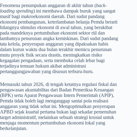
Fenomena penumpukan anggaran di akhir tahun (
back-
loading spending
) ini membawa dampak buruk yang sangat
masif bagi makroekonomi daerah. Dari sudut pandang
ekonomi pembangunan, keterlambatan belanja Pemda berarti
hilangnya stimulus ekonomi di awal tahun, yang berakibat
pada mandeknya pertumbuhan ekonomi sektor riil dan
lambatnya penurunan angka kemiskinan. Dari sudut pandang
tata kelola, penyerapan anggaran yang dipaksakan habis
dalam kurun waktu dua bulan terakhir memicu penurunan
mutu proyek fisik secara drastis, meningkatkan risiko
kegagalan pengadaan, serta membuka celah lebar bagi
terjadinya temuan hukum akibat administrasi
pertanggungjawaban yang disusun terburu-buru.
Memasuki tahun 2026, di tengah ketatnya regulasi fiskal dan
pengawasan akuntabilitas dari Badan Pemeriksa Keuangan
(BPK) serta Aparat Pengawasan Intern Pemerintah (APIP),
Pemda tidak boleh lagi menganggap santai pola realisasi
anggaran yang tidak sehat ini. Mengoptimalkan penyerapan
APBD sejak kuartal pertama bukan lagi sekadar pemenuhan
target administratif, melainkan sebuah strategi krusial untuk
menjaga momentum pertumbuhan ekonomi lokal yang
berkelanjutan.