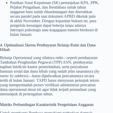
Pastikan Surat Keputusan (SK) penunjukan KPA, PPK,
Pejabat Pengadaan, dan Bendahara untuk tahun
anggaran baru sudah ditandatangani dan diserahkan
secara paralel pada saat dokumen APBD diketuk palu
di akhir November. Dengan kepastian hukum ini, para
pengelola keuangan dapat bekerja tanpa adanya
interupsi psikologis atau kegagapan transisi birokrasi di
bulan Januari.
4. Optimalisasi Skema Pembayaran Belanja Rutin dan Dana
Hibah
Belanja Operasional yang sifatnya rutin—seperti pembayaran
Tambahan Penghasilan Pegawai (TPP) ASN, pembayaran
tagihan listrik/air kantor pemerintahan, serta penyaluran
bantuan sosial dan dana hibah yang sudah jelas sasarannya (
by
name by address
)—harus dijadwalkan pencairannya secara
tertib di bulan Januari. TAPD harus menyusun petunjuk teknis
yang mempermudah proses verifikasi administrasi pencairan
dana operasional dasar ini agar tidak terjadi penundaan yang
menumpuk di pertengahan tahun.
Matriks Perbandingan Karakteristik Pengelolaan Anggaran
Untuk membantu Pembaca memahami perbedaan dampak