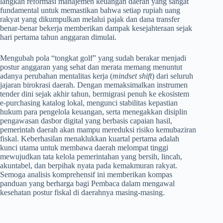
langkah reformasi manajemen keuangan daerah yang sangat
fundamental untuk memastikan bahwa setiap rupiah uang
rakyat yang dikumpulkan melalui pajak dan dana transfer
benar-benar bekerja memberikan dampak kesejahteraan sejak
hari pertama tahun anggaran dimulai.
Mengubah pola “tongkat golf” yang sudah berakar menjadi
postur anggaran yang sehat dan merata memang menuntut
adanya perubahan mentalitas kerja (
mindset shift
) dari seluruh
jajaran birokrasi daerah. Dengan memaksimalkan instrumen
tender dini sejak akhir tahun, bermigrasi penuh ke ekosistem
e-purchasing katalog lokal, mengunci stabilitas kepastian
hukum para pengelola keuangan, serta menegakkan disiplin
pengawasan dasbor digital yang berbasis capaian hasil,
pemerintah daerah akan mampu mereduksi risiko kemubaziran
fiskal. Keberhasilan menaklukkan kuartal pertama adalah
kunci utama untuk membawa daerah melompat tinggi
mewujudkan tata kelola pemerintahan yang bersih, lincah,
akuntabel, dan berpihak nyata pada kemakmuran rakyat.
Semoga analisis komprehensif ini memberikan kompas
panduan yang berharga bagi Pembaca dalam mengawal
kesehatan postur fiskal di daerahnya masing-masing.