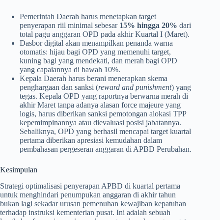
Pemerintah Daerah harus menetapkan target
penyerapan riil minimal sebesar
15% hingga 20%
dari
total pagu anggaran OPD pada akhir Kuartal I (Maret).
Dasbor digital akan menampilkan penanda warna
otomatis: hijau bagi OPD yang memenuhi target,
kuning bagi yang mendekati, dan merah bagi OPD
yang capaiannya di bawah 10%.
Kepala Daerah harus berani menerapkan skema
penghargaan dan sanksi (
reward and punishment
) yang
tegas. Kepala OPD yang raportnya berwarna merah di
akhir Maret tanpa adanya alasan force majeure yang
logis, harus diberikan sanksi pemotongan alokasi TPP
kepemimpinannya atau dievaluasi posisi jabatannya.
Sebaliknya, OPD yang berhasil mencapai target kuartal
pertama diberikan apresiasi kemudahan dalam
pembahasan pergeseran anggaran di APBD Perubahan.
Kesimpulan
Strategi optimalisasi penyerapan APBD di kuartal pertama
untuk menghindari penumpukan anggaran di akhir tahun
bukan lagi sekadar urusan pemenuhan kewajiban kepatuhan
terhadap instruksi kementerian pusat. Ini adalah sebuah