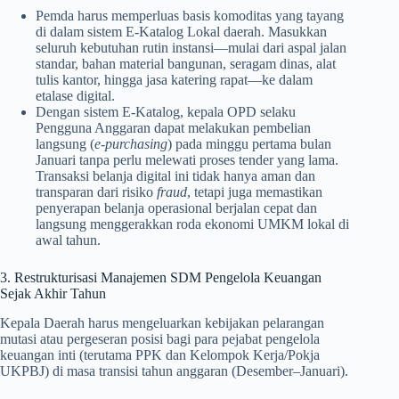
Pemda harus memperluas basis komoditas yang tayang
di dalam sistem E-Katalog Lokal daerah. Masukkan
seluruh kebutuhan rutin instansi—mulai dari aspal jalan
standar, bahan material bangunan, seragam dinas, alat
tulis kantor, hingga jasa katering rapat—ke dalam
etalase digital.
Dengan sistem E-Katalog, kepala OPD selaku
Pengguna Anggaran dapat melakukan pembelian
langsung (
e-purchasing
) pada minggu pertama bulan
Januari tanpa perlu melewati proses tender yang lama.
Transaksi belanja digital ini tidak hanya aman dan
transparan dari risiko
fraud
, tetapi juga memastikan
penyerapan belanja operasional berjalan cepat dan
langsung menggerakkan roda ekonomi UMKM lokal di
awal tahun.
3. Restrukturisasi Manajemen SDM Pengelola Keuangan
Sejak Akhir Tahun
Kepala Daerah harus mengeluarkan kebijakan pelarangan
mutasi atau pergeseran posisi bagi para pejabat pengelola
keuangan inti (terutama PPK dan Kelompok Kerja/Pokja
UKPBJ) di masa transisi tahun anggaran (Desember–Januari).