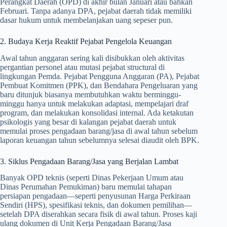
Perangkat Daerah (OPD) di akhir bulan Januari atau bahkan
Februari. Tanpa adanya DPA, pejabat daerah tidak memiliki
dasar hukum untuk membelanjakan uang sepeser pun.
2. Budaya Kerja Reaktif Pejabat Pengelola Keuangan
Awal tahun anggaran sering kali disibukkan oleh aktivitas
pergantian personel atau mutasi pejabat structural di
lingkungan Pemda. Pejabat Pengguna Anggaran (PA), Pejabat
Pembuat Komitmen (PPK), dan Bendahara Pengeluaran yang
baru ditunjuk biasanya membutuhkan waktu berminggu-
minggu hanya untuk melakukan adaptasi, mempelajari draf
program, dan melakukan konsolidasi internal. Ada ketakutan
psikologis yang besar di kalangan pejabat daerah untuk
memulai proses pengadaan barang/jasa di awal tahun sebelum
laporan keuangan tahun sebelumnya selesai diaudit oleh BPK.
3. Siklus Pengadaan Barang/Jasa yang Berjalan Lambat
Banyak OPD teknis (seperti Dinas Pekerjaan Umum atau
Dinas Perumahan Pemukiman) baru memulai tahapan
persiapan pengadaan—seperti penyusunan Harga Perkiraan
Sendiri (HPS), spesifikasi teknis, dan dokumen pemilihan—
setelah DPA diserahkan secara fisik di awal tahun. Proses kaji
ulang dokumen di Unit Kerja Pengadaan Barang/Jasa