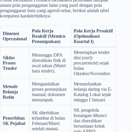
antara pola penganggaran lama yang pasif dengan pola
penganggaran baru yang agresif-sehat, berikut adalah tabel
komparasi karakteristiknya:
Pola Kerja
Pola Kerja Proaktif
Dimensi
Reaktif (Memicu
(Optimalisasi
Operasional
Penumpukan)
Kuartal I)
Menerapkan tender
Menunggu DPA
Siklus
dini (
early
diserahkan fisik di
Proses
procurement
) sejak
awal tahun (Maret
Tender
bulan
baru tender).
Oktober/November.
Mengandalkan
Memanfaatkan
Metode
proses penunjukan
belanja daring via E-
Belanja
manual; dokumen
Katalog Lokal sejak
Rutin
menumpuk.
minggu I Januari.
SK pengelola
SK diterbitkan
keuangan dikunci
Penerbitan
terlambat di bulan
dan diserahkan
SK Pejabat
Februari/Maret
bersamaan ketuk
setelah mutasi.
palu APBD.