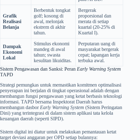
Berbentuk tongkat
Bergerak
Grafik
golf; kosong di
proporsional dan
Realisasi
awal, melonjak
merata di setiap
Belanja
ekstrem di akhir
kuartal (20-25% di
tahun.
Kuartal I).
Stimulus ekonomi
Perputaran uang di
Dampak
mandeg di awal
masyarakat bergerak
Ekonomi
tahun; swasta
cepat; lapangan kerja
Lokal
kesulitan likuiditas.
terbuka awal.
Sistem Pengawasan dan Sanksi: Peran
Early Warning System
TAPD
Strategi pemungkas untuk memastikan komitmen optimalisasi
penyerapan ini berjalan di tingkat operasional adalah dengan
membangun fungsi pengawasan yang ketat berbasis teknologi
informasi. TAPD bersama Inspektorat Daerah harus
membangun dasbor
Early Warning System
(Sistem Peringatan
Dini) yang terintegrasi di dalam sistem aplikasi tata kelola
keuangan daerah (seperti SIPD).
Sistem digital ini diatur untuk melakukan pemantauan ketat
target deviasi anggaran per OPD setiap bulannya: