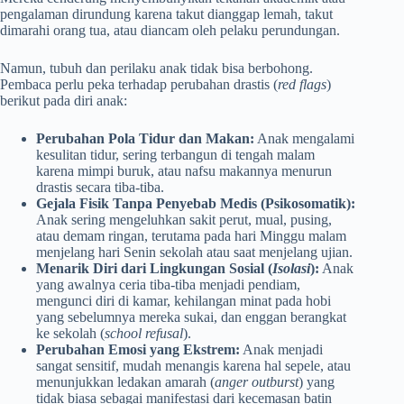
pengalaman dirundung karena takut dianggap lemah, takut
dimarahi orang tua, atau diancam oleh pelaku perundungan.
Namun, tubuh dan perilaku anak tidak bisa berbohong.
Pembaca perlu peka terhadap perubahan drastis (
red flags
)
berikut pada diri anak:
Perubahan Pola Tidur dan Makan:
Anak mengalami
kesulitan tidur, sering terbangun di tengah malam
karena mimpi buruk, atau nafsu makannya menurun
drastis secara tiba-tiba.
Gejala Fisik Tanpa Penyebab Medis (Psikosomatik):
Anak sering mengeluhkan sakit perut, mual, pusing,
atau demam ringan, terutama pada hari Minggu malam
menjelang hari Senin sekolah atau saat menjelang ujian.
Menarik Diri dari Lingkungan Sosial (
Isolasi
):
Anak
yang awalnya ceria tiba-tiba menjadi pendiam,
mengunci diri di kamar, kehilangan minat pada hobi
yang sebelumnya mereka sukai, dan enggan berangkat
ke sekolah (
school refusal
).
Perubahan Emosi yang Ekstrem:
Anak menjadi
sangat sensitif, mudah menangis karena hal sepele, atau
menunjukkan ledakan amarah (
anger outburst
) yang
tidak biasa sebagai manifestasi dari kecemasan batin