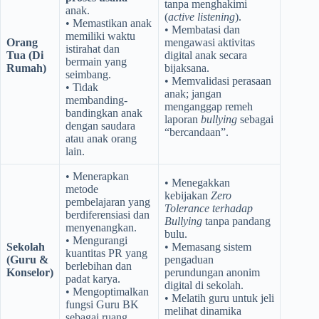
tanpa menghakimi
anak.
(
active listening
).
• Memastikan anak
• Membatasi dan
memiliki waktu
Orang
mengawasi aktivitas
istirahat dan
Tua (Di
digital anak secara
bermain yang
Rumah)
bijaksana.
seimbang.
• Memvalidasi perasaan
• Tidak
anak; jangan
membanding-
menganggap remeh
bandingkan anak
laporan
bullying
sebagai
dengan saudara
“bercandaan”.
atau anak orang
lain.
• Menerapkan
• Menegakkan
metode
kebijakan
Zero
pembelajaran yang
Tolerance terhadap
berdiferensiasi dan
Bullying
tanpa pandang
menyenangkan.
bulu.
• Mengurangi
Sekolah
• Memasang sistem
kuantitas PR yang
(Guru &
pengaduan
berlebihan dan
Konselor)
perundungan anonim
padat karya.
digital di sekolah.
• Mengoptimalkan
• Melatih guru untuk jeli
fungsi Guru BK
melihat dinamika
sebagai ruang