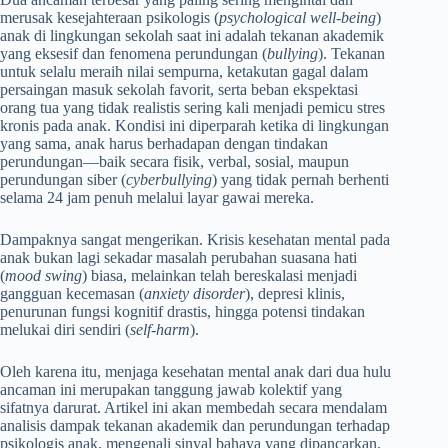
merusak kesejahteraan psikologis (
psychological well-being
)
anak di lingkungan sekolah saat ini adalah tekanan akademik
yang eksesif dan fenomena perundungan (
bullying
). Tekanan
untuk selalu meraih nilai sempurna, ketakutan gagal dalam
persaingan masuk sekolah favorit, serta beban ekspektasi
orang tua yang tidak realistis sering kali menjadi pemicu stres
kronis pada anak. Kondisi ini diperparah ketika di lingkungan
yang sama, anak harus berhadapan dengan tindakan
perundungan—baik secara fisik, verbal, sosial, maupun
perundungan siber (
cyberbullying
) yang tidak pernah berhenti
selama 24 jam penuh melalui layar gawai mereka.
Dampaknya sangat mengerikan. Krisis kesehatan mental pada
anak bukan lagi sekadar masalah perubahan suasana hati
(
mood swing
) biasa, melainkan telah bereskalasi menjadi
gangguan kecemasan (
anxiety disorder
), depresi klinis,
penurunan fungsi kognitif drastis, hingga potensi tindakan
melukai diri sendiri (
self-harm
).
Oleh karena itu, menjaga kesehatan mental anak dari dua hulu
ancaman ini merupakan tanggung jawab kolektif yang
sifatnya darurat. Artikel ini akan membedah secara mendalam
analisis dampak tekanan akademik dan perundungan terhadap
psikologis anak, mengenali sinyal bahaya yang dipancarkan,