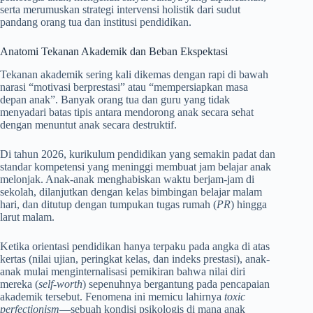
serta merumuskan strategi intervensi holistik dari sudut
pandang orang tua dan institusi pendidikan.
Anatomi Tekanan Akademik dan Beban Ekspektasi
Tekanan akademik sering kali dikemas dengan rapi di bawah
narasi “motivasi berprestasi” atau “mempersiapkan masa
depan anak”. Banyak orang tua dan guru yang tidak
menyadari batas tipis antara mendorong anak secara sehat
dengan menuntut anak secara destruktif.
Di tahun 2026, kurikulum pendidikan yang semakin padat dan
standar kompetensi yang meninggi membuat jam belajar anak
melonjak. Anak-anak menghabiskan waktu berjam-jam di
sekolah, dilanjutkan dengan kelas bimbingan belajar malam
hari, dan ditutup dengan tumpukan tugas rumah (
PR
) hingga
larut malam.
Ketika orientasi pendidikan hanya terpaku pada angka di atas
kertas (nilai ujian, peringkat kelas, dan indeks prestasi), anak-
anak mulai menginternalisasi pemikiran bahwa nilai diri
mereka (
self-worth
) sepenuhnya bergantung pada pencapaian
akademik tersebut. Fenomena ini memicu lahirnya
toxic
perfectionism
—sebuah kondisi psikologis di mana anak