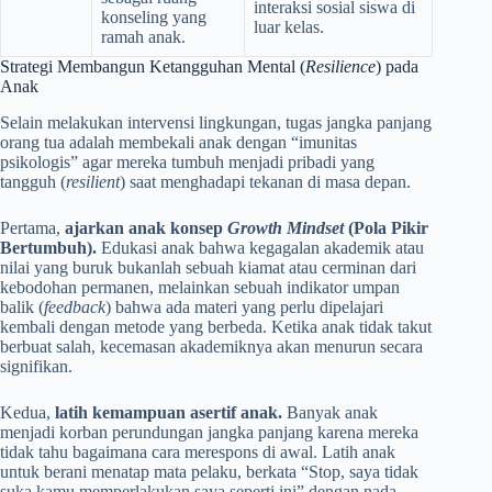
interaksi sosial siswa di
konseling yang
luar kelas.
ramah anak.
Strategi Membangun Ketangguhan Mental (
Resilience
) pada
Anak
Selain melakukan intervensi lingkungan, tugas jangka panjang
orang tua adalah membekali anak dengan “imunitas
psikologis” agar mereka tumbuh menjadi pribadi yang
tangguh (
resilient
) saat menghadapi tekanan di masa depan.
Pertama,
ajarkan anak konsep
Growth Mindset
(Pola Pikir
Bertumbuh).
Edukasi anak bahwa kegagalan akademik atau
nilai yang buruk bukanlah sebuah kiamat atau cerminan dari
kebodohan permanen, melainkan sebuah indikator umpan
balik (
feedback
) bahwa ada materi yang perlu dipelajari
kembali dengan metode yang berbeda. Ketika anak tidak takut
berbuat salah, kecemasan akademiknya akan menurun secara
signifikan.
Kedua,
latih kemampuan asertif anak.
Banyak anak
menjadi korban perundungan jangka panjang karena mereka
tidak tahu bagaimana cara merespons di awal. Latih anak
untuk berani menatap mata pelaku, berkata “Stop, saya tidak
suka kamu memperlakukan saya seperti ini” dengan nada