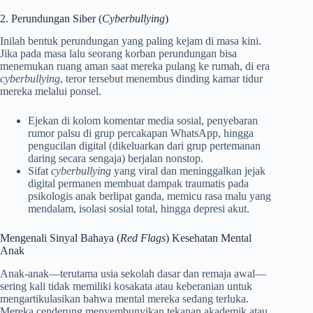
2. Perundungan Siber (
Cyberbullying
)
Inilah bentuk perundungan yang paling kejam di masa kini.
Jika pada masa lalu seorang korban perundungan bisa
menemukan ruang aman saat mereka pulang ke rumah, di era
cyberbullying
, teror tersebut menembus dinding kamar tidur
mereka melalui ponsel.
Ejekan di kolom komentar media sosial, penyebaran
rumor palsu di grup percakapan WhatsApp, hingga
pengucilan digital (dikeluarkan dari grup pertemanan
daring secara sengaja) berjalan nonstop.
Sifat
cyberbullying
yang viral dan meninggalkan jejak
digital permanen membuat dampak traumatis pada
psikologis anak berlipat ganda, memicu rasa malu yang
mendalam, isolasi sosial total, hingga depresi akut.
Mengenali Sinyal Bahaya (
Red Flags
) Kesehatan Mental
Anak
Anak-anak—terutama usia sekolah dasar dan remaja awal—
sering kali tidak memiliki kosakata atau keberanian untuk
mengartikulasikan bahwa mental mereka sedang terluka.
Mereka cenderung menyembunyikan tekanan akademik atau