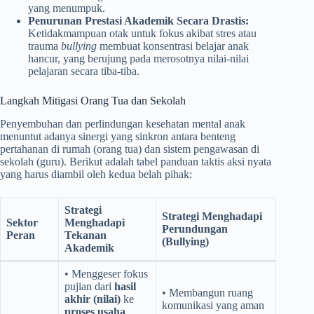
yang menumpuk.
Penurunan Prestasi Akademik Secara Drastis:
Ketidakmampuan otak untuk fokus akibat stres atau
trauma
bullying
membuat konsentrasi belajar anak
hancur, yang berujung pada merosotnya nilai-nilai
pelajaran secara tiba-tiba.
Langkah Mitigasi Orang Tua dan Sekolah
Penyembuhan dan perlindungan kesehatan mental anak
menuntut adanya sinergi yang sinkron antara benteng
pertahanan di rumah (orang tua) dan sistem pengawasan di
sekolah (guru). Berikut adalah tabel panduan taktis aksi nyata
yang harus diambil oleh kedua belah pihak:
Strategi
Strategi Menghadapi
Sektor
Menghadapi
Perundungan
Peran
Tekanan
(Bullying)
Akademik
• Menggeser fokus
pujian dari
hasil
• Membangun ruang
akhir (nilai)
ke
komunikasi yang aman
proses usaha