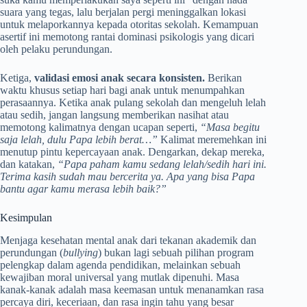
suara yang tegas, lalu berjalan pergi meninggalkan lokasi
untuk melaporkannya kepada otoritas sekolah. Kemampuan
asertif ini memotong rantai dominasi psikologis yang dicari
oleh pelaku perundungan.
Ketiga,
validasi emosi anak secara konsisten.
Berikan
waktu khusus setiap hari bagi anak untuk menumpahkan
perasaannya. Ketika anak pulang sekolah dan mengeluh lelah
atau sedih, jangan langsung memberikan nasihat atau
memotong kalimatnya dengan ucapan seperti,
“Masa begitu
saja lelah, dulu Papa lebih berat…”
Kalimat meremehkan ini
menutup pintu kepercayaan anak. Dengarkan, dekap mereka,
dan katakan,
“Papa paham kamu sedang lelah/sedih hari ini.
Terima kasih sudah mau bercerita ya. Apa yang bisa Papa
bantu agar kamu merasa lebih baik?”
Kesimpulan
Menjaga kesehatan mental anak dari tekanan akademik dan
perundungan (
bullying
) bukan lagi sebuah pilihan program
pelengkap dalam agenda pendidikan, melainkan sebuah
kewajiban moral universal yang mutlak dipenuhi. Masa
kanak-kanak adalah masa keemasan untuk menanamkan rasa
percaya diri, keceriaan, dan rasa ingin tahu yang besar