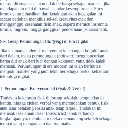
merasa dirinya cacat atau tidak berharga sebagai manusia jika
mendapatkan nilai di bawah standar kesempurnaan. Stres
kronis yang dihasilkan dari ketakutan akan kegagalan ini
secara perlahan mengikis sel-sel kreativitas otak dan
mengganggu kesehatan fisik anak, seperti memicu insomnia
kronis, migrain, hingga gangguan pencernaan psikosomatik.
Sisi Gelap Perundungan (
Bullying
) di Era Digital
Jika tekanan akademik menyerang ketenangan kognitif anak
dari dalam, maka perundungan (
bullying
) menghancurkan
harga diri anak dari luar dengan kekuatan yang tidak kalah
merusak. Perundungan di era modern ini telah bermutasi
menjadi monster yang jauh lebih berbahaya berkat kehadiran
teknologi digital.
1. Perundungan Konvensional (Fisik & Verbal)
Tindakan kekerasan fisik di lorong sekolah, pengucilan di
kantin, hingga ejekan verbal yang merendahkan bentuk fisik
atau latar belakang sosial anak tetap terjadi. Tindakan ini
merusak rasa aman dasar (
basic trust
) anak terhadap
lingkungannya, membuat mereka memandang sekolah sebagai
tempat yang mengancam dan traumatis.