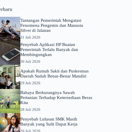
erbaru
Tantangan Pemerintah Mengatasi
Fenomena Pengemis dan Manusia
Silver di Jalanan
31 Juli 2026
Penyebab Aplikasi HP Buatan
Pemerintah Terlalu Banyak dan
Membingungkan
30 Juli 2026
Apakah Rumah Sakit dan Puskesmas
Daerah Sudah Benar-Benar Mandiri
29 Juli 2026
Bahaya Berkurangnya Sawah
Pertanian Terhadap Ketersediaan Beras
Kita
28 Juli 2026
Penyebab Lulusan SMK Masih
Banyak yang Sulit Dapat Kerja
26 Juli 2026