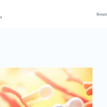
Beran
ta