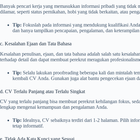
Banyak pencari kerja yang memasukkan informasi pribadi yang tidak 
dilamar, seperti status pernikahan, hobi yang tidak berkaitan, atau pe
Tip:
Fokuslah pada informasi yang mendukung kualifikasi Anda u
dan hanya tampilkan pencapaian, pengalaman, dan keterampilan
c. Kesalahan Ejaan dan Tata Bahasa
Kesalahan penulisan, ejaan, dan tata bahasa adalah salah satu kesalah
terhadap detail dan dapat membuat perekrut meragukan profesionalism
Tip:
Selalu lakukan proofreading beberapa kali dan mintalah t
kembali CV Anda. Gunakan juga alat bantu pengecekan ejaan dan
d. CV Terlalu Panjang atau Terlalu Singkat
CV yang terlalu panjang bisa membuat perekrut kehilangan fokus, se
lengkap mengenai kemampuan dan pengalaman Anda.
Tip:
Idealnya, CV sebaiknya terdiri dari 1-2 halaman. Pilih inf
tetap informatif.
e. Tidak Ada Kata Kunci yang Sesuai