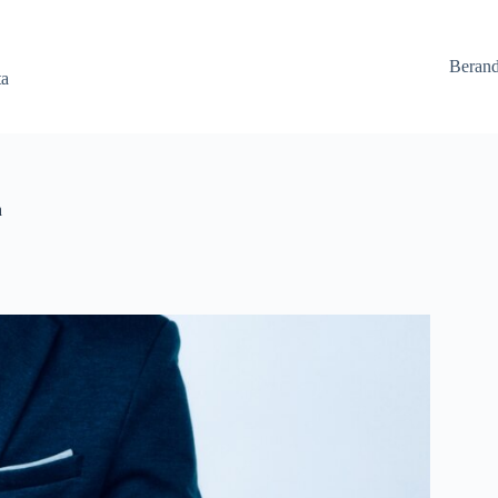
Beran
ta
n