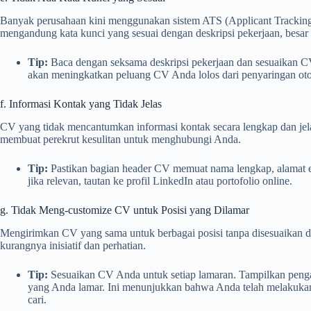
Banyak perusahaan kini menggunakan sistem ATS (Applicant Trackin
mengandung kata kunci yang sesuai dengan deskripsi pekerjaan, besar
Tip:
Baca dengan seksama deskripsi pekerjaan dan sesuaikan C
akan meningkatkan peluang CV Anda lolos dari penyaringan oto
f. Informasi Kontak yang Tidak Jelas
CV yang tidak mencantumkan informasi kontak secara lengkap dan jelas
membuat perekrut kesulitan untuk menghubungi Anda.
Tip:
Pastikan bagian header CV memuat nama lengkap, alamat em
jika relevan, tautan ke profil LinkedIn atau portofolio online.
g. Tidak Meng-customize CV untuk Posisi yang Dilamar
Mengirimkan CV yang sama untuk berbagai posisi tanpa disesuaikan
kurangnya inisiatif dan perhatian.
Tip:
Sesuaikan CV Anda untuk setiap lamaran. Tampilkan penga
yang Anda lamar. Ini menunjukkan bahwa Anda telah melakukan
cari.