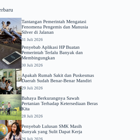
erbaru
Tantangan Pemerintah Mengatasi
Fenomena Pengemis dan Manusia
Silver di Jalanan
31 Juli 2026
Penyebab Aplikasi HP Buatan
Pemerintah Terlalu Banyak dan
Membingungkan
30 Juli 2026
Apakah Rumah Sakit dan Puskesmas
Daerah Sudah Benar-Benar Mandiri
29 Juli 2026
Bahaya Berkurangnya Sawah
Pertanian Terhadap Ketersediaan Beras
Kita
28 Juli 2026
Penyebab Lulusan SMK Masih
Banyak yang Sulit Dapat Kerja
26 Juli 2026