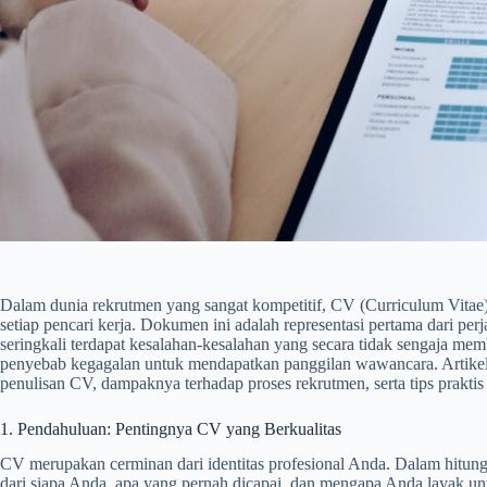
Dalam dunia rekrutmen yang sangat kompetitif, CV (Curriculum Vitae
setiap pencari kerja. Dokumen ini adalah representasi pertama dari per
seringkali terdapat kesalahan-kesalahan yang secara tidak sengaja mem
penyebab kegagalan untuk mendapatkan panggilan wawancara. Artike
penulisan CV, dampaknya terhadap proses rekrutmen, serta tips prakti
1. Pendahuluan: Pentingnya CV yang Berkualitas
CV merupakan cerminan dari identitas profesional Anda. Dalam hitun
dari siapa Anda, apa yang pernah dicapai, dan mengapa Anda layak u