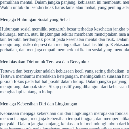
pemulihan mental. Dalam jangka panjang, kebiasaan ini membantu me
Waktu untuk diri sendiri tidak harus lama atau mahal, yang penting ad
Menjaga Hubungan Sosial yang Sehat
Hubungan sosial memiliki pengaruh besar terhadap kesehatan jangka 
keluarga, teman, atau lingkungan sekitar membantu menciptakan rasa
lain terbukti berdampak positif pada kesehatan mental dan fisik. Dala
mengurangi risiko depresi dan meningkatkan kualitas hidup. Kebiasa
perhatian, dan menjaga empati memperkuat ikatan sosial yang menduk
Membiasakan Diri untuk Tertawa dan Bersyukur
Tertawa dan bersyukur adalah kebiasaan kecil yang sering diabaikan, 
Tertawa membantu meredakan ketegangan, meningkatkan suasana hati,
pikiran fokus pada hal-hal positif dalam hidup. Dalam jangka panjang
mengurangi dampak stres. Sikap positif yang dibangun dari kebiasaan
menghadapi tantangan hidup.
Menjaga Kebersihan Diri dan Lingkungan
Kebiasaan menjaga kebersihan diri dan lingkungan merupakan fondasi 
mencuci tangan, menjaga kebersihan tempat tinggal, dan memperhat
penyakit. Dalam jangka panjang, kebiasaan ini melindungi tubuh dari
juga berpengaruh pada kesehatan mental, karena memberikan rasa nyam