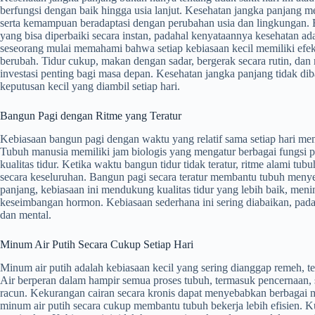
berfungsi dengan baik hingga usia lanjut. Kesehatan jangka panjang me
serta kemampuan beradaptasi dengan perubahan usia dan lingkungan. 
yang bisa diperbaiki secara instan, padahal kenyataannya kesehatan ad
seseorang mulai memahami bahwa setiap kebiasaan kecil memiliki efe
berubah. Tidur cukup, makan dengan sadar, bergerak secara rutin, dan m
investasi penting bagi masa depan. Kesehatan jangka panjang tidak d
keputusan kecil yang diambil setiap hari.
Bangun Pagi dengan Ritme yang Teratur
Kebiasaan bangun pagi dengan waktu yang relatif sama setiap hari mem
Tubuh manusia memiliki jam biologis yang mengatur berbagai fungsi p
kualitas tidur. Ketika waktu bangun tidur tidak teratur, ritme alami 
secara keseluruhan. Bangun pagi secara teratur membantu tubuh menye
panjang, kebiasaan ini mendukung kualitas tidur yang lebih baik, men
keseimbangan hormon. Kebiasaan sederhana ini sering diabaikan, padah
dan mental.
Minum Air Putih Secara Cukup Setiap Hari
Minum air putih adalah kebiasaan kecil yang sering dianggap remeh, t
Air berperan dalam hampir semua proses tubuh, termasuk pencernaan, 
racun. Kekurangan cairan secara kronis dapat menyebabkan berbagai 
minum air putih secara cukup membantu tubuh bekerja lebih efisien. Kuli