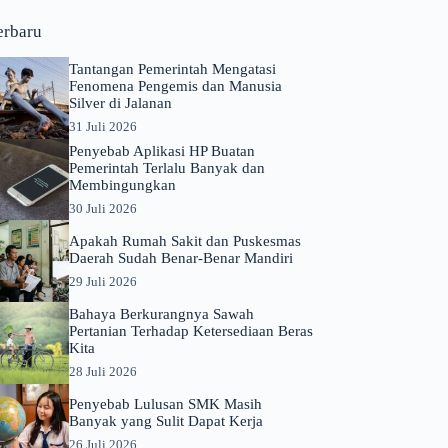
erbaru
Tantangan Pemerintah Mengatasi
Fenomena Pengemis dan Manusia
Silver di Jalanan
31 Juli 2026
Penyebab Aplikasi HP Buatan
Pemerintah Terlalu Banyak dan
Membingungkan
30 Juli 2026
Apakah Rumah Sakit dan Puskesmas
Daerah Sudah Benar-Benar Mandiri
29 Juli 2026
Bahaya Berkurangnya Sawah
Pertanian Terhadap Ketersediaan Beras
Kita
28 Juli 2026
Penyebab Lulusan SMK Masih
Banyak yang Sulit Dapat Kerja
26 Juli 2026