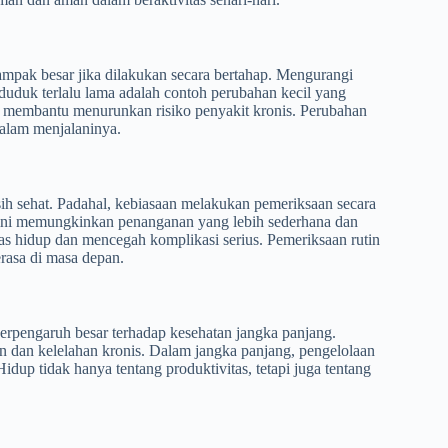
mpak besar jika dilakukan secara bertahap. Mengurangi
duduk terlalu lama adalah contoh perubahan kecil yang
t membantu menurunkan risiko penyakit kronis. Perubahan
 dalam menjalaninya.
sih sehat. Padahal, kebiasaan melakukan pemeriksaan secara
dini memungkinkan penanganan yang lebih sederhana dan
as hidup dan mencegah komplikasi serius. Pemeriksaan rutin
erasa di masa depan.
 berpengaruh besar terhadap kesehatan jangka panjang.
dan kelelahan kronis. Dalam jangka panjang, pengelolaan
up tidak hanya tentang produktivitas, tetapi juga tentang