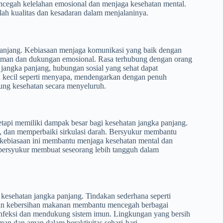
ncegah kelelahan emosional dan menjaga kesehatan mental.
alah kualitas dan kesadaran dalam menjalaninya.
panjang. Kebiasaan menjaga komunikasi yang baik dengan
 aman dan dukungan emosional. Rasa terhubung dengan orang
m jangka panjang, hubungan sosial yang sehat dapat
an kecil seperti menyapa, mendengarkan dengan penuh
ung kesehatan secara menyeluruh.
tetapi memiliki dampak besar bagi kesehatan jangka panjang.
 dan memperbaiki sirkulasi darah. Bersyukur membantu
, kebiasaan ini membantu menjaga kesehatan mental dan
 bersyukur membuat seseorang lebih tangguh dalam
kesehatan jangka panjang. Tindakan sederhana seperti
ikan kebersihan makanan membantu mencegah berbagai
 infeksi dan mendukung sistem imun. Lingkungan yang bersih
an dan aman dalam beraktivitas sehari-hari.