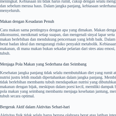
meningkat. Kebiasaan ini tidak harus rumit, cukup dengan selalu meng
dan sebelum merasa haus. Dalam jangka panjang, kebiasaan sederhana i
menyeluruh.
Makan dengan Kesadaran Penuh
Cara makan sama pentingnya dengan apa yang dimakan. Makan denga
dikonsumsi, menikmati setiap suapan, dan mengenali sinyal lapar ser
makan berlebihan dan mendukung pencernaan yang lebih baik. Dalam
berat badan ideal dan mengurangi risiko penyakit metabolik. Kebiasa
makanan, di mana makan bukan sekadar pelarian dari stres atau emosi, 
tubuh.
Menjaga Pola Makan yang Sederhana dan Seimbang
Kesehatan jangka panjang tidak selalu membutuhkan diet yang rumit 
nutrisi justru lebih mudah dipertahankan dalam jangka panjang. Mem
tidak berlebihan membantu tubuh mendapatkan nutrisi yang dibutuhk
makanan dengan bijak, meskipun dalam porsi kecil, memiliki dampak be
pola makan yang seimbang membantu menjaga kesehatan jantung, meng
tubuh secara optimal.
Bergerak Aktif dalam Aktivitas Sehari-hari
Aktivitas fisik tidak selalu harus berupa olahraga berat atau latihan int