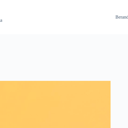
Beran
ta