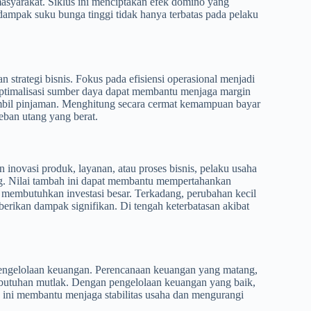
asyarakat. Siklus ini menciptakan efek domino yang
dampak suku bunga tinggi tidak hanya terbatas pada pelaku
strategi bisnis. Fokus pada efisiensi operasional menjadi
 optimalisasi sumber daya dapat membantu menjaga margin
gambil pinjaman. Menghitung secara cermat kemampuan bayar
eban utang yang berat.
n inovasi produk, layanan, atau proses bisnis, pelaku usaha
g. Nilai tambah ini dapat membantu mempertahankan
u membutuhkan investasi besar. Terkadang, perubahan kecil
erikan dampak signifikan. Di tengah keterbatasan akibat
pengelolaan keuangan. Perencanaan keuangan yang matang,
kebutuhan mutlak. Dengan pengelolaan keuangan yang baik,
h ini membantu menjaga stabilitas usaha dan mengurangi