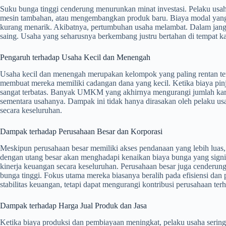
Suku bunga tinggi cenderung menurunkan minat investasi. Pelaku usa
mesin tambahan, atau mengembangkan produk baru. Biaya modal yang 
kurang menarik. Akibatnya, pertumbuhan usaha melambat. Dalam jangk
saing. Usaha yang seharusnya berkembang justru bertahan di tempat ka
Pengaruh terhadap Usaha Kecil dan Menengah
Usaha kecil dan menengah merupakan kelompok yang paling rentan ter
membuat mereka memiliki cadangan dana yang kecil. Ketika biaya 
sangat terbatas. Banyak UMKM yang akhirnya mengurangi jumlah kar
sementara usahanya. Dampak ini tidak hanya dirasakan oleh pelaku usa
secara keseluruhan.
Dampak terhadap Perusahaan Besar dan Korporasi
Meskipun perusahaan besar memiliki akses pendanaan yang lebih luas,
dengan utang besar akan menghadapi kenaikan biaya bunga yang signi
kinerja keuangan secara keseluruhan. Perusahaan besar juga cenderun
bunga tinggi. Fokus utama mereka biasanya beralih pada efisiensi da
stabilitas keuangan, tetapi dapat mengurangi kontribusi perusahaan t
Dampak terhadap Harga Jual Produk dan Jasa
Ketika biaya produksi dan pembiayaan meningkat, pelaku usaha sering 