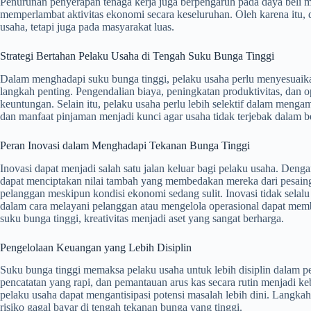
Penurunan penyerapan tenaga kerja juga berpengaruh pada daya beli m
memperlambat aktivitas ekonomi secara keseluruhan. Oleh karena itu, 
usaha, tetapi juga pada masyarakat luas.
Strategi Bertahan Pelaku Usaha di Tengah Suku Bunga Tinggi
Dalam menghadapi suku bunga tinggi, pelaku usaha perlu menyesuaikan 
langkah penting. Pengendalian biaya, peningkatan produktivitas, dan
keuntungan. Selain itu, pelaku usaha perlu lebih selektif dalam men
dan manfaat pinjaman menjadi kunci agar usaha tidak terjebak dalam b
Peran Inovasi dalam Menghadapi Tekanan Bunga Tinggi
Inovasi dapat menjadi salah satu jalan keluar bagi pelaku usaha. Denga
dapat menciptakan nilai tambah yang membedakan mereka dari pesain
pelanggan meskipun kondisi ekonomi sedang sulit. Inovasi tidak selal
dalam cara melayani pelanggan atau mengelola operasional dapat memb
suku bunga tinggi, kreativitas menjadi aset yang sangat berharga.
Pengelolaan Keuangan yang Lebih Disiplin
Suku bunga tinggi memaksa pelaku usaha untuk lebih disiplin dalam 
pencatatan yang rapi, dan pemantauan arus kas secara rutin menjadi 
pelaku usaha dapat mengantisipasi potensi masalah lebih dini. Langka
risiko gagal bayar di tengah tekanan bunga yang tinggi.