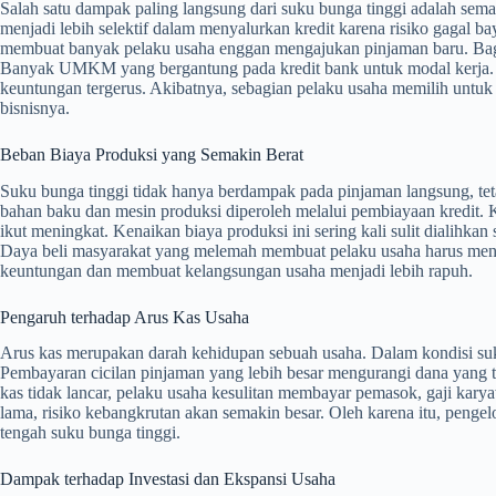
Salah satu dampak paling langsung dari suku bunga tinggi adalah se
menjadi lebih selektif dalam menyalurkan kredit karena risiko gagal ba
membuat banyak pelaku usaha enggan mengajukan pinjaman baru. Bagi u
Banyak UMKM yang bergantung pada kredit bank untuk modal kerja. Ke
keuntungan tergerus. Akibatnya, sebagian pelaku usaha memilih untuk
bisnisnya.
Beban Biaya Produksi yang Semakin Berat
Suku bunga tinggi tidak hanya berdampak pada pinjaman langsung, tet
bahan baku dan mesin produksi diperoleh melalui pembiayaan kredit. 
ikut meningkat. Kenaikan biaya produksi ini sering kali sulit dialihk
Daya beli masyarakat yang melemah membuat pelaku usaha harus mena
keuntungan dan membuat kelangsungan usaha menjadi lebih rapuh.
Pengaruh terhadap Arus Kas Usaha
Arus kas merupakan darah kehidupan sebuah usaha. Dalam kondisi suk
Pembayaran cicilan pinjaman yang lebih besar mengurangi dana yang te
kas tidak lancar, pelaku usaha kesulitan membayar pemasok, gaji karyaw
lama, risiko kebangkrutan akan semakin besar. Oleh karena itu, pengel
tengah suku bunga tinggi.
Dampak terhadap Investasi dan Ekspansi Usaha