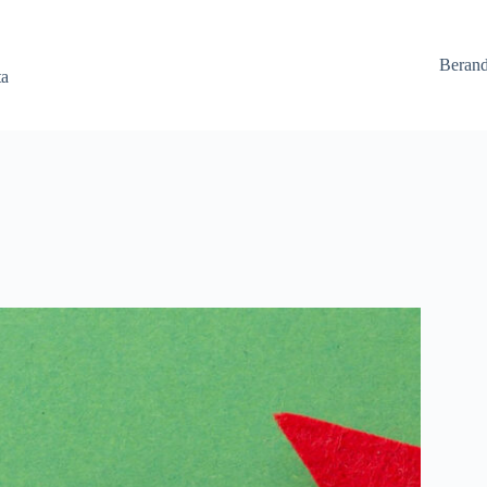
Beran
ta