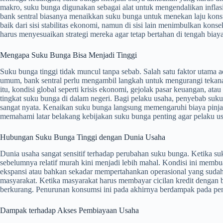
makro, suku bunga digunakan sebagai alat untuk mengendalikan inflasi d
bank sentral biasanya menaikkan suku bunga untuk menekan laju kons
baik dari sisi stabilitas ekonomi, namun di sisi lain menimbulkan kon
harus menyesuaikan strategi mereka agar tetap bertahan di tengah bia
Mengapa Suku Bunga Bisa Menjadi Tinggi
Suku bunga tinggi tidak muncul tanpa sebab. Salah satu faktor utama a
umum, bank sentral perlu mengambil langkah untuk mengurangi tekana
itu, kondisi global seperti krisis ekonomi, gejolak pasar keuangan, at
tingkat suku bunga di dalam negeri. Bagi pelaku usaha, penyebab suku
sangat nyata. Kenaikan suku bunga langsung memengaruhi biaya pinjaman
memahami latar belakang kebijakan suku bunga penting agar pelaku usah
Hubungan Suku Bunga Tinggi dengan Dunia Usaha
Dunia usaha sangat sensitif terhadap perubahan suku bunga. Ketika s
sebelumnya relatif murah kini menjadi lebih mahal. Kondisi ini memb
ekspansi atau bahkan sekadar mempertahankan operasional yang sudah
masyarakat. Ketika masyarakat harus membayar cicilan kredit dengan 
berkurang. Penurunan konsumsi ini pada akhirnya berdampak pada penj
Dampak terhadap Akses Pembiayaan Usaha