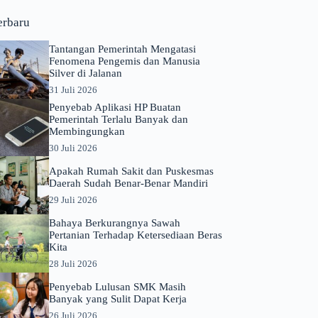
erbaru
Tantangan Pemerintah Mengatasi
Fenomena Pengemis dan Manusia
Silver di Jalanan
31 Juli 2026
Penyebab Aplikasi HP Buatan
Pemerintah Terlalu Banyak dan
Membingungkan
30 Juli 2026
Apakah Rumah Sakit dan Puskesmas
Daerah Sudah Benar-Benar Mandiri
29 Juli 2026
Bahaya Berkurangnya Sawah
Pertanian Terhadap Ketersediaan Beras
Kita
28 Juli 2026
Penyebab Lulusan SMK Masih
Banyak yang Sulit Dapat Kerja
26 Juli 2026