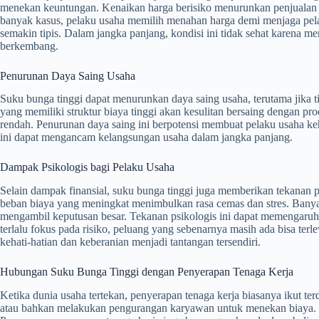
menekan keuntungan. Kenaikan harga berisiko menurunkan penjualan
banyak kasus, pelaku usaha memilih menahan harga demi menjaga pe
semakin tipis. Dalam jangka panjang, kondisi ini tidak sehat karena 
berkembang.
Penurunan Daya Saing Usaha
Suku bunga tinggi dapat menurunkan daya saing usaha, terutama jika 
yang memiliki struktur biaya tinggi akan kesulitan bersaing dengan pr
rendah. Penurunan daya saing ini berpotensi membuat pelaku usaha kehil
ini dapat mengancam kelangsungan usaha dalam jangka panjang.
Dampak Psikologis bagi Pelaku Usaha
Selain dampak finansial, suku bunga tinggi juga memberikan tekanan p
beban biaya yang meningkat menimbulkan rasa cemas dan stres. Banya
mengambil keputusan besar. Tekanan psikologis ini dapat memengaruhi
terlalu fokus pada risiko, peluang yang sebenarnya masih ada bisa ter
kehati-hatian dan keberanian menjadi tantangan tersendiri.
Hubungan Suku Bunga Tinggi dengan Penyerapan Tenaga Kerja
Ketika dunia usaha tertekan, penyerapan tenaga kerja biasanya ikut 
atau bahkan melakukan pengurangan karyawan untuk menekan biaya. K