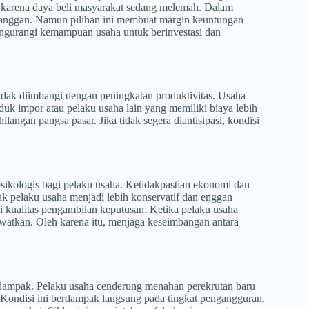
 karena daya beli masyarakat sedang melemah. Dalam
langgan. Namun pilihan ini membuat margin keuntungan
mengurangi kemampuan usaha untuk berinvestasi dan
tidak diimbangi dengan peningkatan produktivitas. Usaha
oduk impor atau pelaku usaha lain yang memiliki biaya lebih
angan pangsa pasar. Jika tidak segera diantisipasi, kondisi
sikologis bagi pelaku usaha. Ketidakpastian ekonomi dan
k pelaku usaha menjadi lebih konservatif dan enggan
 kualitas pengambilan keputusan. Ketika pelaku usaha
lewatkan. Oleh karena itu, menjaga keseimbangan antara
terdampak. Pelaku usaha cenderung menahan perekrutan baru
ondisi ini berdampak langsung pada tingkat pengangguran.