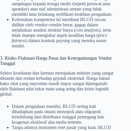
sampingan kepada tenaga medis (seperti perawat atau
apoteker) atau staf administrasi umum yang tidak
memiliki latar belakang sertifikasi keahlian pengadaan.
Kelemahan kompetensi ini membuat BLUD rawan
didikte oleh vendor-vendor besar, gagap dalam
melakukan analisis struktur biaya (
cost analysis
), serta
tidak mampu mengukur aspek keadilan harga (
price
fairness
) dalam kontrak payung yang mereka susun
sendiri.
3. Risiko Fluktuasi Harga Pasar dan Ketergantungan Vendor
Tunggal
Sektor kesehatan dan farmasi merupakan industri yang sangat
dinamis dan rentan terhadap gejolak eksternal. Harga bahan
baku obat yang mayoritas masih impor sangat dipengaruhi
oleh fluktuasi nilai tukar mata uang asing dan krisis logistik
global.
Dalam pengadaan mandiri, BLUD sering kali
dihadapkan pada situasi monopoli atau oligopoli
terselubung dari distributor tunggal pemegang hak
keagenan eksklusif alat medis tertentu.
Tanpa adanya instrumen riset pasar yang kuat, BLUD