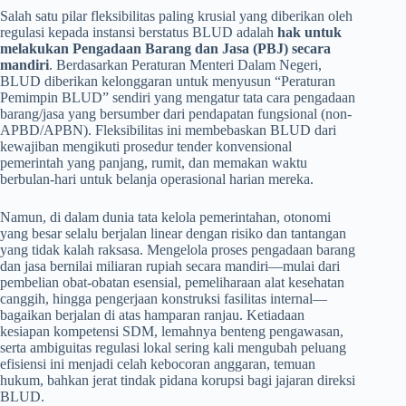
Salah satu pilar fleksibilitas paling krusial yang diberikan oleh
regulasi kepada instansi berstatus BLUD adalah
hak untuk
melakukan Pengadaan Barang dan Jasa (PBJ) secara
mandiri
. Berdasarkan Peraturan Menteri Dalam Negeri,
BLUD diberikan kelonggaran untuk menyusun “Peraturan
Pemimpin BLUD” sendiri yang mengatur tata cara pengadaan
barang/jasa yang bersumber dari pendapatan fungsional (non-
APBD/APBN). Fleksibilitas ini membebaskan BLUD dari
kewajiban mengikuti prosedur tender konvensional
pemerintah yang panjang, rumit, dan memakan waktu
berbulan-hari untuk belanja operasional harian mereka.
Namun, di dalam dunia tata kelola pemerintahan, otonomi
yang besar selalu berjalan linear dengan risiko dan tantangan
yang tidak kalah raksasa. Mengelola proses pengadaan barang
dan jasa bernilai miliaran rupiah secara mandiri—mulai dari
pembelian obat-obatan esensial, pemeliharaan alat kesehatan
canggih, hingga pengerjaan konstruksi fasilitas internal—
bagaikan berjalan di atas hamparan ranjau. Ketiadaan
kesiapan kompetensi SDM, lemahnya benteng pengawasan,
serta ambiguitas regulasi lokal sering kali mengubah peluang
efisiensi ini menjadi celah kebocoran anggaran, temuan
hukum, bahkan jerat tindak pidana korupsi bagi jajaran direksi
BLUD.