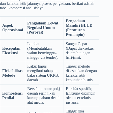
dan karakteristik jalannya proses pengadaan, berikut adalah
tabel komparasi analisisnya:
Pengadaan
Pengadaan Lewat
Aspek
Mandiri BLUD
Regulasi Umum
Operasional
(Peraturan
(Perpres)
Pemimpin)
Lambat
Sangat Cepat
Kecepatan
(Membutuhkan
(Dapat dieksekusi
Eksekusi
waktu berminggu-
dalam hitungan
minggu via tender).
hari/jam).
Kaku; harus
Tinggi; metode
Fleksibilitas
mengikuti tahapan
disesuaikan dengan
Metode
baku sistem UKPBJ
karakteristik
daerah.
kebutuhan bisnis.
Bersifat umum; pokja
Bersifat spesifik;
Kompetensi
daerah sering kali
langsung dipimpin
Penilai
kurang paham detail
oleh user teknis
alat medis.
instansi.
Tinggi; jika