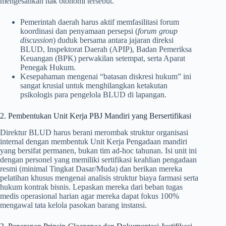
mengesahkan hak otonomi tersebut.
Pemerintah daerah harus aktif memfasilitasi forum
koordinasi dan penyamaan persepsi (
forum group
discussion
) duduk bersama antara jajaran direksi
BLUD, Inspektorat Daerah (APIP), Badan Pemeriksa
Keuangan (BPK) perwakilan setempat, serta Aparat
Penegak Hukum.
Kesepahaman mengenai “batasan diskresi hukum” ini
sangat krusial untuk menghilangkan ketakutan
psikologis para pengelola BLUD di lapangan.
2. Pembentukan Unit Kerja PBJ Mandiri yang Bersertifikasi
Direktur BLUD harus berani merombak struktur organisasi
internal dengan membentuk Unit Kerja Pengadaan mandiri
yang bersifat permanen, bukan tim ad-hoc tahunan. Isi unit ini
dengan personel yang memiliki sertifikasi keahlian pengadaan
resmi (minimal Tingkat Dasar/Muda) dan berikan mereka
pelatihan khusus mengenai analisis struktur biaya farmasi serta
hukum kontrak bisnis. Lepaskan mereka dari beban tugas
medis operasional harian agar mereka dapat fokus 100%
mengawal tata kelola pasokan barang instansi.