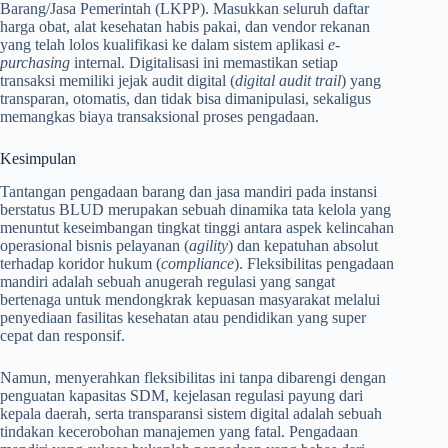
Barang/Jasa Pemerintah (LKPP). Masukkan seluruh daftar
harga obat, alat kesehatan habis pakai, dan vendor rekanan
yang telah lolos kualifikasi ke dalam sistem aplikasi
e-
purchasing
internal. Digitalisasi ini memastikan setiap
transaksi memiliki jejak audit digital (
digital audit trail
) yang
transparan, otomatis, dan tidak bisa dimanipulasi, sekaligus
memangkas biaya transaksional proses pengadaan.
Kesimpulan
Tantangan pengadaan barang dan jasa mandiri pada instansi
berstatus BLUD merupakan sebuah dinamika tata kelola yang
menuntut keseimbangan tingkat tinggi antara aspek kelincahan
operasional bisnis pelayanan (
agility
) dan kepatuhan absolut
terhadap koridor hukum (
compliance
). Fleksibilitas pengadaan
mandiri adalah sebuah anugerah regulasi yang sangat
bertenaga untuk mendongkrak kepuasan masyarakat melalui
penyediaan fasilitas kesehatan atau pendidikan yang super
cepat dan responsif.
Namun, menyerahkan fleksibilitas ini tanpa dibarengi dengan
penguatan kapasitas SDM, kejelasan regulasi payung dari
kepala daerah, serta transparansi sistem digital adalah sebuah
tindakan kecerobohan manajemen yang fatal. Pengadaan