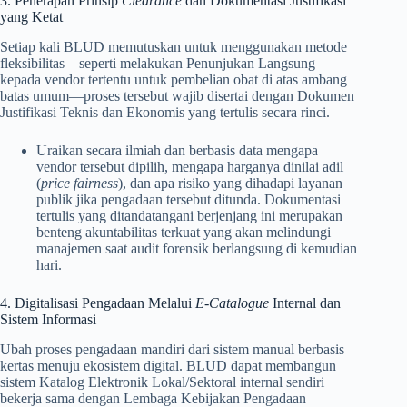
3. Penerapan Prinsip
Clearance
dan Dokumentasi Justifikasi
yang Ketat
Setiap kali BLUD memutuskan untuk menggunakan metode
fleksibilitas—seperti melakukan Penunjukan Langsung
kepada vendor tertentu untuk pembelian obat di atas ambang
batas umum—proses tersebut wajib disertai dengan Dokumen
Justifikasi Teknis dan Ekonomis yang tertulis secara rinci.
Uraikan secara ilmiah dan berbasis data mengapa
vendor tersebut dipilih, mengapa harganya dinilai adil
(
price fairness
), dan apa risiko yang dihadapi layanan
publik jika pengadaan tersebut ditunda. Dokumentasi
tertulis yang ditandatangani berjenjang ini merupakan
benteng akuntabilitas terkuat yang akan melindungi
manajemen saat audit forensik berlangsung di kemudian
hari.
4. Digitalisasi Pengadaan Melalui
E-Catalogue
Internal dan
Sistem Informasi
Ubah proses pengadaan mandiri dari sistem manual berbasis
kertas menuju ekosistem digital. BLUD dapat membangun
sistem Katalog Elektronik Lokal/Sektoral internal sendiri
bekerja sama dengan Lembaga Kebijakan Pengadaan