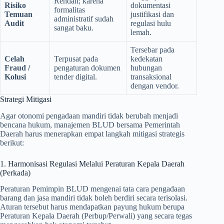
Rendah; karena
Risiko
dokumentasi
formalitas
Temuan
justifikasi dan
administratif sudah
Audit
regulasi hulu
sangat baku.
lemah.
Tersebar pada
Celah
Terpusat pada
kedekatan
Fraud /
pengaturan dokumen
hubungan
Kolusi
tender digital.
transaksional
dengan vendor.
Strategi Mitigasi
Agar otonomi pengadaan mandiri tidak berubah menjadi
bencana hukum, manajemen BLUD bersama Pemerintah
Daerah harus menerapkan empat langkah mitigasi strategis
berikut:
1. Harmonisasi Regulasi Melalui Peraturan Kepala Daerah
(Perkada)
Peraturan Pemimpin BLUD mengenai tata cara pengadaan
barang dan jasa mandiri tidak boleh berdiri secara terisolasi.
Aturan tersebut harus mendapatkan payung hukum berupa
Peraturan Kepala Daerah (Perbup/Perwali) yang secara tegas