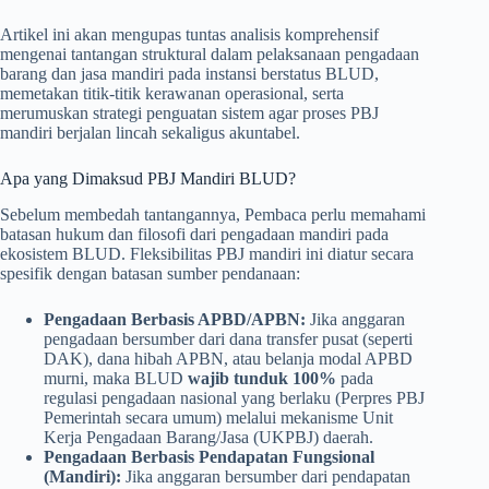
Artikel ini akan mengupas tuntas analisis komprehensif
mengenai tantangan struktural dalam pelaksanaan pengadaan
barang dan jasa mandiri pada instansi berstatus BLUD,
memetakan titik-titik kerawanan operasional, serta
merumuskan strategi penguatan sistem agar proses PBJ
mandiri berjalan lincah sekaligus akuntabel.
Apa yang Dimaksud PBJ Mandiri BLUD?
Sebelum membedah tantangannya, Pembaca perlu memahami
batasan hukum dan filosofi dari pengadaan mandiri pada
ekosistem BLUD. Fleksibilitas PBJ mandiri ini diatur secara
spesifik dengan batasan sumber pendanaan:
Pengadaan Berbasis APBD/APBN:
Jika anggaran
pengadaan bersumber dari dana transfer pusat (seperti
DAK), dana hibah APBN, atau belanja modal APBD
murni, maka BLUD
wajib tunduk 100%
pada
regulasi pengadaan nasional yang berlaku (Perpres PBJ
Pemerintah secara umum) melalui mekanisme Unit
Kerja Pengadaan Barang/Jasa (UKPBJ) daerah.
Pengadaan Berbasis Pendapatan Fungsional
(Mandiri):
Jika anggaran bersumber dari pendapatan