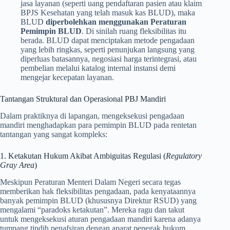
jasa layanan (seperti uang pendaftaran pasien atau klaim
BPJS Kesehatan yang telah masuk kas BLUD), maka
BLUD
diperbolehkan menggunakan Peraturan
Pemimpin BLUD
. Di sinilah ruang fleksibilitas itu
berada. BLUD dapat menciptakan metode pengadaan
yang lebih ringkas, seperti penunjukan langsung yang
diperluas batasannya, negosiasi harga terintegrasi, atau
pembelian melalui katalog internal instansi demi
mengejar kecepatan layanan.
Tantangan Struktural dan Operasional PBJ Mandiri
Dalam praktiknya di lapangan, mengeksekusi pengadaan
mandiri menghadapkan para pemimpin BLUD pada rentetan
tantangan yang sangat kompleks:
1. Ketakutan Hukum Akibat Ambiguitas Regulasi (
Regulatory
Gray Area
)
Meskipun Peraturan Menteri Dalam Negeri secara tegas
memberikan hak fleksibilitas pengadaan, pada kenyataannya
banyak pemimpin BLUD (khususnya Direktur RSUD) yang
mengalami “paradoks ketakutan”. Mereka ragu dan takut
untuk mengeksekusi aturan pengadaan mandiri karena adanya
tumpang tindih penafsiran dengan aparat penegak hukum