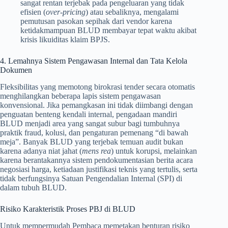
sangat rentan terjebak pada pengeluaran yang tidak
efisien (
over-pricing
) atau sebaliknya, mengalami
pemutusan pasokan sepihak dari vendor karena
ketidakmampuan BLUD membayar tepat waktu akibat
krisis likuiditas klaim BPJS.
4. Lemahnya Sistem Pengawasan Internal dan Tata Kelola
Dokumen
Fleksibilitas yang memotong birokrasi tender secara otomatis
menghilangkan beberapa lapis sistem pengawasan
konvensional. Jika pemangkasan ini tidak diimbangi dengan
penguatan benteng kendali internal, pengadaan mandiri
BLUD menjadi area yang sangat subur bagi tumbuhnya
praktik fraud, kolusi, dan pengaturan pemenang “di bawah
meja”. Banyak BLUD yang terjebak temuan audit bukan
karena adanya niat jahat (
mens rea
) untuk korupsi, melainkan
karena berantakannya sistem pendokumentasian berita acara
negosiasi harga, ketiadaan justifikasi teknis yang tertulis, serta
tidak berfungsinya Satuan Pengendalian Internal (SPI) di
dalam tubuh BLUD.
Risiko Karakteristik Proses PBJ di BLUD
Untuk mempermudah Pembaca memetakan benturan risiko