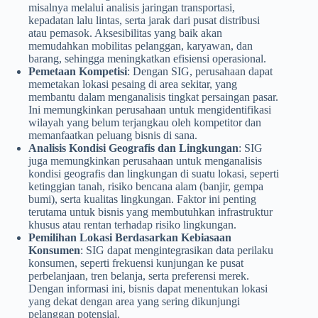
misalnya melalui analisis jaringan transportasi,
kepadatan lalu lintas, serta jarak dari pusat distribusi
atau pemasok. Aksesibilitas yang baik akan
memudahkan mobilitas pelanggan, karyawan, dan
barang, sehingga meningkatkan efisiensi operasional.
Pemetaan Kompetisi
: Dengan SIG, perusahaan dapat
memetakan lokasi pesaing di area sekitar, yang
membantu dalam menganalisis tingkat persaingan pasar.
Ini memungkinkan perusahaan untuk mengidentifikasi
wilayah yang belum terjangkau oleh kompetitor dan
memanfaatkan peluang bisnis di sana.
Analisis Kondisi Geografis dan Lingkungan
: SIG
juga memungkinkan perusahaan untuk menganalisis
kondisi geografis dan lingkungan di suatu lokasi, seperti
ketinggian tanah, risiko bencana alam (banjir, gempa
bumi), serta kualitas lingkungan. Faktor ini penting
terutama untuk bisnis yang membutuhkan infrastruktur
khusus atau rentan terhadap risiko lingkungan.
Pemilihan Lokasi Berdasarkan Kebiasaan
Konsumen
: SIG dapat mengintegrasikan data perilaku
konsumen, seperti frekuensi kunjungan ke pusat
perbelanjaan, tren belanja, serta preferensi merek.
Dengan informasi ini, bisnis dapat menentukan lokasi
yang dekat dengan area yang sering dikunjungi
pelanggan potensial.