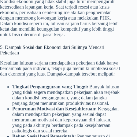
Kondisi ekonomi yang tidak stabil juga turut mempengaruhi
ketersediaan lapangan kerja. Saat terjadi resesi atau krisis
ekonomi, perusahaan cenderung melakukan penghematan
dengan memotong lowongan kerja atau melakukan PHK.
Dalam kondisi seperti ini, lulusan sarjana harus bersaing lebih
ketat dan memiliki keunggulan kompetitif yang lebih tinggi
untuk bisa diterima di pasar kerja.
5. Dampak Sosial dan Ekonomi dari Sulitnya Mencari
Pekerjaan
Kesulitan lulusan sarjana mendapatkan pekerjaan tidak hanya
berdampak pada individu, tetapi juga memiliki implikasi sosial
dan ekonomi yang luas. Dampak-dampak tersebut meliputi:
Tingkat Pengangguran yang Tinggi:
Banyak lulusan
yang tidak segera mendapatkan pekerjaan akan terjebak
dalam kondisi pengangguran, yang dalam jangka
panjang dapat menurunkan produktivitas nasional.
Penurunan Motivasi dan Kesejahteraan:
Kegagalan
dalam mendapatkan pekerjaan yang sesuai dapat
menurunkan motivasi dan kepercayaan diri lulusan,
yang pada akhirnya berdampak pada kesejahteraan
psikologis dan sosial mereka.
Beban Sosial bagi Pemerintah:
Pengangguran di