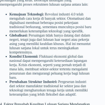
persaingan yang ketat. Beberapa tantangan yang
mempengaruhi proses rekrutmen lulusan sarjana antara lain:
Kemajuan Teknologi:
Revolusi industri 4.0 telah
mengubah cara kerja di banyak sektor. Otomatisasi dan
digitalisasi membuat beberapa posisi pekerjaan
tradisional berkurang, sementara munculnya posisi baru
memerlukan keterampilan teknologi yang spesifik.
Globalisasi:
Persaingan tidak hanya datang dari dalam
negeri, tetapi juga dari lulusan luar negeri atau pekerja
asing yang memiliki keahlian khusus. Hal ini menuntut
lulusan sarjana lokal untuk terus meningkatkan
kompetensinya.
Kondisi Ekonomi:
Fluktuasi ekonomi global dan
nasional dapat mempengaruhi ketersediaan lapangan
kerja. Krisis ekonomi, seperti yang pernah terjadi di
masa lalu, membuat sektor-sektor tertentu mengalami
penurunan dan mengurangi peluang kerja bagi lulusan
baru.
Perubahan Struktur Industri:
Pergeseran industri
dari sektor manufaktur tradisional ke sektor jasa dan
teknologi mengharuskan tenaga kerja untuk memiliki
keterampilan yang lebih fleksibel dan adaptif.
4. Faktor Penyebab Kesulitan Lulusan Sarjana Mendapatkan