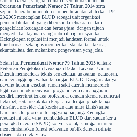
Umum Daerah, yang kemudian disempurnakan melalui
Peraturan Pemerintah Nomor 27 Tahun 2014
serta
sejumlah peraturan menteri dan peraturan daerah terkait. PP
23/2005 menetapkan BLUD sebagai unit organisasi
pemerintah daerah yang diberikan keleluasaan dalam
pengelolaan keuangan dan barang/jasa, dengan tujuan
menyediakan layanan yang optimal bagi masyarakat.
Kelengkapan regulasi ini menjadi landasan formal untuk
transformasi, sekaligus memberikan standar tata kelola,
akuntabilitas, dan mekanisme pengawasan yang jelas.
Selain itu,
Permendagri Nomor 79 Tahun 2015
tentang
Pedoman Pengelolaan Keuangan Badan Layanan Umum
Daerah memperjelas teknis pengelolaan anggaran, pelaporan,
dan pertanggungjawaban keuangan BLUD. Dengan adanya
payung hukum tersebut, rumah sakit daerah memperoleh
legitimasi untuk menyusun program kerja dan anggaran
sendiri, merekrut tenaga profesional dengan skema remunerasi
fleksibel, serta melakukan kerjasama dengan pihak ketiga
(misalnya provider alat kesehatan atau mitra klinis) tanpa
harus melalui prosedur lelang yang panjang. Kerangka
regulasi ini pula yang membedakan BLUD dari satuan kerja
perangkat daerah (SKPD) konvensional, sehingga mampu
menyeimbangkan fungsi pelayanan publik dengan prinsip
efisiensi dan efektivitas.