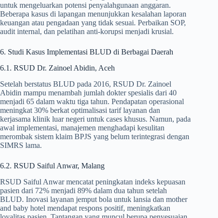
untuk mengeluarkan potensi penyalahgunaan anggaran.
Beberapa kasus di lapangan menunjukkan kesalahan laporan
keuangan atau pengadaan yang tidak sesuai. Perbaikan SOP,
audit internal, dan pelatihan anti-korupsi menjadi krusial.
6. Studi Kasus Implementasi BLUD di Berbagai Daerah
6.1. RSUD Dr. Zainoel Abidin, Aceh
Setelah berstatus BLUD pada 2016, RSUD Dr. Zainoel
Abidin mampu menambah jumlah dokter spesialis dari 40
menjadi 65 dalam waktu tiga tahun. Pendapatan operasional
meningkat 30% berkat optimalisasi tarif layanan dan
kerjasama klinik luar negeri untuk cases khusus. Namun, pada
awal implementasi, manajemen menghadapi kesulitan
merombak sistem klaim BPJS yang belum terintegrasi dengan
SIMRS lama.
6.2. RSUD Saiful Anwar, Malang
RSUD Saiful Anwar mencatat peningkatan indeks kepuasan
pasien dari 72% menjadi 89% dalam dua tahun setelah
BLUD. Inovasi layanan jemput bola untuk lansia dan mother
and baby hotel mendapat respons positif, meningkatkan
loyalitas pasien. Tantangan yang muncul berupa penyesuaian