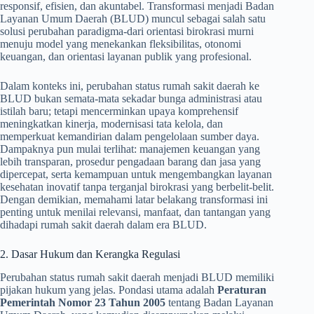
responsif, efisien, dan akuntabel. Transformasi menjadi Badan
Layanan Umum Daerah (BLUD) muncul sebagai salah satu
solusi perubahan paradigma-dari orientasi birokrasi murni
menuju model yang menekankan fleksibilitas, otonomi
keuangan, dan orientasi layanan publik yang profesional.
Dalam konteks ini, perubahan status rumah sakit daerah ke
BLUD bukan semata-mata sekadar bunga administrasi atau
istilah baru; tetapi mencerminkan upaya komprehensif
meningkatkan kinerja, modernisasi tata kelola, dan
memperkuat kemandirian dalam pengelolaan sumber daya.
Dampaknya pun mulai terlihat: manajemen keuangan yang
lebih transparan, prosedur pengadaan barang dan jasa yang
dipercepat, serta kemampuan untuk mengembangkan layanan
kesehatan inovatif tanpa terganjal birokrasi yang berbelit-belit.
Dengan demikian, memahami latar belakang transformasi ini
penting untuk menilai relevansi, manfaat, dan tantangan yang
dihadapi rumah sakit daerah dalam era BLUD.
2. Dasar Hukum dan Kerangka Regulasi
Perubahan status rumah sakit daerah menjadi BLUD memiliki
pijakan hukum yang jelas. Pondasi utama adalah
Peraturan
Pemerintah Nomor 23 Tahun 2005
tentang Badan Layanan