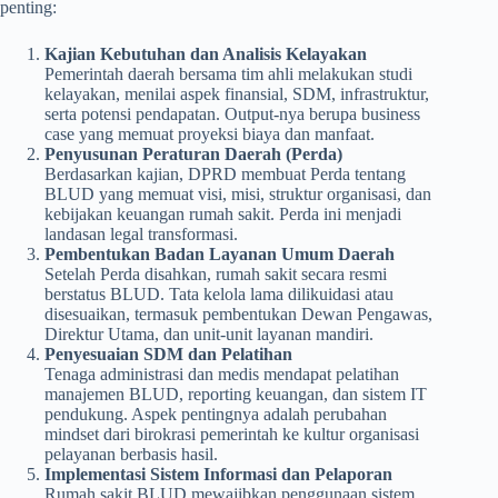
penting:
Kajian Kebutuhan dan Analisis Kelayakan
Pemerintah daerah bersama tim ahli melakukan studi
kelayakan, menilai aspek finansial, SDM, infrastruktur,
serta potensi pendapatan. Output-nya berupa business
case yang memuat proyeksi biaya dan manfaat.
Penyusunan Peraturan Daerah (Perda)
Berdasarkan kajian, DPRD membuat Perda tentang
BLUD yang memuat visi, misi, struktur organisasi, dan
kebijakan keuangan rumah sakit. Perda ini menjadi
landasan legal transformasi.
Pembentukan Badan Layanan Umum Daerah
Setelah Perda disahkan, rumah sakit secara resmi
berstatus BLUD. Tata kelola lama dilikuidasi atau
disesuaikan, termasuk pembentukan Dewan Pengawas,
Direktur Utama, dan unit-unit layanan mandiri.
Penyesuaian SDM dan Pelatihan
Tenaga administrasi dan medis mendapat pelatihan
manajemen BLUD, reporting keuangan, dan sistem IT
pendukung. Aspek pentingnya adalah perubahan
mindset dari birokrasi pemerintah ke kultur organisasi
pelayanan berbasis hasil.
Implementasi Sistem Informasi dan Pelaporan
Rumah sakit BLUD mewajibkan penggunaan sistem