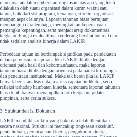
utamanya adalah memberikan ringkasan atas apa yang telah
dilakukan oleh suatu organisasi dalam kurun waktu satu
tahun, baik dari sisi program, keuangan, struktur organisasi,
maupun aspek lainnya. Laporan tahunan biasa bertujuan
membangun citra lembaga, meningkatkan kepercayaan
pemangku kepentingan, serta menjadi arsip dokumentasi
kegiatan. Fungsi evaluatifnya cenderung bersifat internal dan
tidak sedalam analisis kinerja dalam LAKIP.
Perbedaan tujuan ini berdampak signifikan pada pendekatan
dalam penyusunan laporan. Jika LAKIP ditulis dengan
orientasi pada hasil dan kebermanfaatan, maka laporan
tahunan biasa ditulis dengan orientasi pada narasi kronologis
dan pencitraan institusional. Maka tak heran jika isi LAKIP
banyak berisi analisis data, matriks capaian indikator, serta
refleksi terhadap hambatan kinerja, sementara laporan tahunan
biasa lebih banyak menampilkan foto kegiatan, pidato
pimpinan, serta cerita sukses.
3. Struktur dan Isi Dokumen
LAKIP memiliki struktur yang baku dan telah ditentukan
secara nasional. Struktur ini mencakup ringkasan eksekutif,
pendahuluan, perencanaan kinerja, pengukuran kinerja,