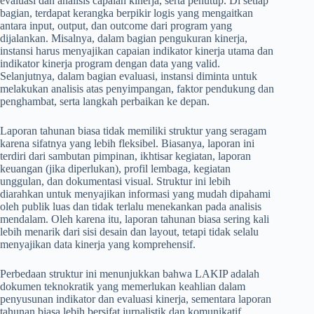
evaluasi dan analisis capaian kinerja, serta penutup. Di setiap
bagian, terdapat kerangka berpikir logis yang mengaitkan
antara input, output, dan outcome dari program yang
dijalankan. Misalnya, dalam bagian pengukuran kinerja,
instansi harus menyajikan capaian indikator kinerja utama dan
indikator kinerja program dengan data yang valid.
Selanjutnya, dalam bagian evaluasi, instansi diminta untuk
melakukan analisis atas penyimpangan, faktor pendukung dan
penghambat, serta langkah perbaikan ke depan.
Laporan tahunan biasa tidak memiliki struktur yang seragam
karena sifatnya yang lebih fleksibel. Biasanya, laporan ini
terdiri dari sambutan pimpinan, ikhtisar kegiatan, laporan
keuangan (jika diperlukan), profil lembaga, kegiatan
unggulan, dan dokumentasi visual. Struktur ini lebih
diarahkan untuk menyajikan informasi yang mudah dipahami
oleh publik luas dan tidak terlalu menekankan pada analisis
mendalam. Oleh karena itu, laporan tahunan biasa sering kali
lebih menarik dari sisi desain dan layout, tetapi tidak selalu
menyajikan data kinerja yang komprehensif.
Perbedaan struktur ini menunjukkan bahwa LAKIP adalah
dokumen teknokratik yang memerlukan keahlian dalam
penyusunan indikator dan evaluasi kinerja, sementara laporan
tahunan biasa lebih bersifat jurnalistik dan komunikatif.