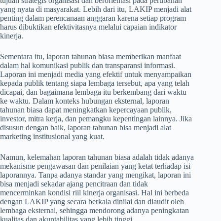
tujuan strategis organisasi dan berorientasi pada perubahan
yang nyata di masyarakat. Lebih dari itu, LAKIP menjadi alat
penting dalam perencanaan anggaran karena setiap program
harus dibuktikan efektivitasnya melalui capaian indikator
kinerja.
Sementara itu, laporan tahunan biasa memberikan manfaat
dalam hal komunikasi publik dan transparansi informasi.
Laporan ini menjadi media yang efektif untuk menyampaikan
kepada publik tentang siapa lembaga tersebut, apa yang telah
dicapai, dan bagaimana lembaga itu berkembang dari waktu
ke waktu. Dalam konteks hubungan eksternal, laporan
tahunan biasa dapat meningkatkan kepercayaan publik,
investor, mitra kerja, dan pemangku kepentingan lainnya. Jika
disusun dengan baik, laporan tahunan bisa menjadi alat
marketing institusional yang kuat.
Namun, kelemahan laporan tahunan biasa adalah tidak adanya
mekanisme pengawasan dan penilaian yang ketat terhadap isi
laporannya. Tanpa adanya standar yang mengikat, laporan ini
bisa menjadi sekadar ajang pencitraan dan tidak
mencerminkan kondisi riil kinerja organisasi. Hal ini berbeda
dengan LAKIP yang secara berkala dinilai dan diaudit oleh
lembaga eksternal, sehingga mendorong adanya peningkatan
kualitas dan akuntabilitas yang lebih tinggi.