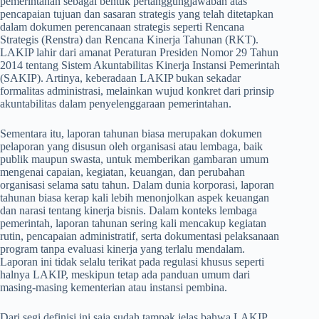
pemerintahan sebagai bentuk pertanggungjawaban atas
pencapaian tujuan dan sasaran strategis yang telah ditetapkan
dalam dokumen perencanaan strategis seperti Rencana
Strategis (Renstra) dan Rencana Kinerja Tahunan (RKT).
LAKIP lahir dari amanat Peraturan Presiden Nomor 29 Tahun
2014 tentang Sistem Akuntabilitas Kinerja Instansi Pemerintah
(SAKIP). Artinya, keberadaan LAKIP bukan sekadar
formalitas administrasi, melainkan wujud konkret dari prinsip
akuntabilitas dalam penyelenggaraan pemerintahan.
Sementara itu, laporan tahunan biasa merupakan dokumen
pelaporan yang disusun oleh organisasi atau lembaga, baik
publik maupun swasta, untuk memberikan gambaran umum
mengenai capaian, kegiatan, keuangan, dan perubahan
organisasi selama satu tahun. Dalam dunia korporasi, laporan
tahunan biasa kerap kali lebih menonjolkan aspek keuangan
dan narasi tentang kinerja bisnis. Dalam konteks lembaga
pemerintah, laporan tahunan sering kali mencakup kegiatan
rutin, pencapaian administratif, serta dokumentasi pelaksanaan
program tanpa evaluasi kinerja yang terlalu mendalam.
Laporan ini tidak selalu terikat pada regulasi khusus seperti
halnya LAKIP, meskipun tetap ada panduan umum dari
masing-masing kementerian atau instansi pembina.
Dari segi definisi ini saja sudah tampak jelas bahwa LAKIP